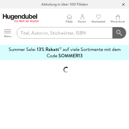
Abholung in über 100 Filialen
Filiale
Konto
Merkzettel
Warenkorb
Hugendubel
Menu
Summer Sale:
13% Rabatt
auf viele Sortimente mit dem
12
mehr
Code
SOMMER13
erfahren