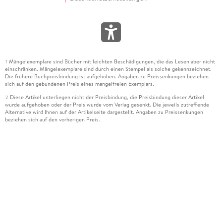
Mängelexemplare sind Bücher mit leichten Beschädigungen, die das Lesen aber nicht
1
einschränken. Mängelexemplare sind durch einen Stempel als solche gekennzeichnet.
Die frühere Buchpreisbindung ist aufgehoben. Angaben zu Preissenkungen beziehen
sich auf den gebundenen Preis eines mangelfreien Exemplars.
Diese Artikel unterliegen nicht der Preisbindung, die Preisbindung dieser Artikel
2
wurde aufgehoben oder der Preis wurde vom Verlag gesenkt. Die jeweils zutreffende
Alternative wird Ihnen auf der Artikelseite dargestellt. Angaben zu Preissenkungen
beziehen sich auf den vorherigen Preis.
Durch Öffnen der Leseprobe willigen Sie ein, dass Daten an den Anbieter der
3
Leseprobe übermittelt werden.
Der gebundene Preis dieses Artikels wird nach Ablauf des auf der Artikelseite
4
dargestellten Datums vom Verlag angehoben.
Der Preisvergleich bezieht sich auf die unverbindliche Preisempfehlung (UVP) des
5
Herstellers.
Der gebundene Preis dieses Artikels wurde vom Verlag gesenkt. Angaben zu
6
Preissenkungen beziehen sich auf den vorherigen Preis.
Die Preisbindung dieses Artikels wurde aufgehoben. Angaben zu Preissenkungen
7