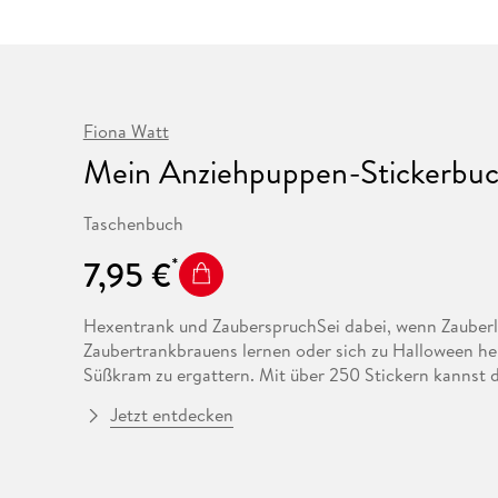
Fremdsprachige Bücher
n Lernhilfen
 Jugendbücher
eiber
Hörbuch Downloads im Bundle
cher
 Vergleich
 Puzzlezubehör
Lernen
New Adult
STABILO
Taschenbücher
hilfen
hriller
 Backen
er
lender
Ratgeber
op
hriller
Romance
Fiona Watt
Sachbücher
precher:innen
Mein Anziehpuppen-Stickerbuch
Science Fiction
Fremdsprachige Bücher
Taschenbuch
7,95 €
Hexentrank und ZauberspruchSei dabei, wenn Zauberle
Zaubertrankbrauens lernen oder sich zu Halloween he
Süßkram zu ergattern. Mit über 250 Stickern kannst
anziehen. - Die Zauberlehrlinge mit passenden Outfit
Jetzt entdecken
geheimnisvollen Tieren, darunter Fledermäuse, Katzen
perforierte Stickerseiten zum Dekorieren jeder Szene
Accessoires und magischen Objekten