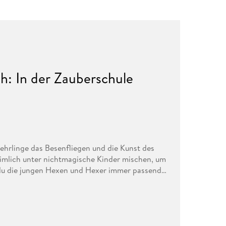
: In der Zauberschule
hrlinge das Besenfliegen und die Kunst des
imlich unter nichtmagische Kinder mischen, um
 du die jungen Hexen und Hexer immer passend
s einkleiden sowie mysteriöse Szenen mit
 und Eulen, gestalten- Leicht heraustrennbare,
- Mit über 250 Stickern von Kleidung,