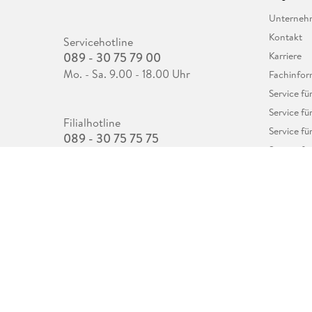
Unterne
Kontakt
Servicehotline
089 - 30 75 79 00
Karriere
Mo. - Sa. 9.00 - 18.00 Uhr
Fachinfor
Service f
Service fü
Filialhotline
Service fü
089 - 30 75 75 75
Service fü
Mo. - Sa. 9.00 - 18.00 Uhr
Datenschutz
AGB
Impressum
Widerrufsbelehrung