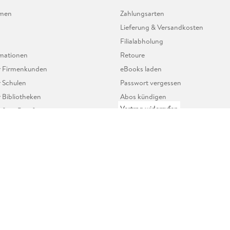
hmen
Zahlungsarten
Lieferung & Versandkosten
Filialabholung
mationen
Retoure
ür Firmenkunden
eBooks laden
r Schulen
Passwort vergessen
r Bibliotheken
Abos kündigen
Vertrag widerrufen
r freie Berufe
Alle Hilfethemen
Datenschutzeinstellungen