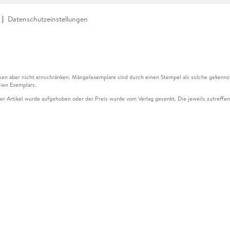
Datenschutzeinstellungen
en aber nicht einschränken. Mängelexemplare sind durch einen Stempel als solche gekennz
ien Exemplars.
ser Artikel wurde aufgehoben oder der Preis wurde vom Verlag gesenkt. Die jeweils zutreffend
ter der Leseprobe übermittelt werden.
kelseite dargestellten Datums vom Verlag angehoben.
g (UVP) des Herstellers.
n zu Preissenkungen beziehen sich auf den vorherigen Preis.
senkungen beziehen sich auf den letzten gebundenen Preis.
kelseite dargestellten Datums vom Verlag angehoben.
n den Gutschein ausschließlich online einlösen unter www.hugendubel.de. Keine Bestellung z
und eBooks) sowie für preisgebundene Kalender, tolino shine (4016621130466), tolino selec
cht möglich. Ein Weiterverkauf und der Handel des Gutscheincodes sind nicht gestattet.