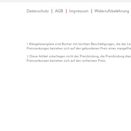
Datenschutz
AGB
Impressum
Widerrufsbelehrung
Mängelexemplare sind Bücher mit leichten Beschädigungen, die das Les
1
Preissenkungen beziehen sich auf den gebundenen Preis eines mangelfre
Diese Artikel unterliegen nicht der Preisbindung, die Preisbindung die
2
Preissenkungen beziehen sich auf den vorherigen Preis.
Durch Öffnen der Leseprobe willigen Sie ein, dass Daten an den Anbie
3
Der gebundene Preis dieses Artikels wird nach Ablauf des auf der Arti
4
Der Preisvergleich bezieht sich auf die unverbindliche Preisempfehlun
5
Der gebundene Preis dieses Artikels wurde vom Verlag gesenkt. Angabe
6
Die Preisbindung dieses Artikels wurde aufgehoben. Angaben zu Preis
7
Der gebundene Preis dieses Artikels wird nach Ablauf des auf der Arti
8
Ihr Gutschein SOMMER13 gilt bis einschließlich 10.08.2026. Sie könne
12
gültig für gesetzlich preisgebundene Artikel (deutschsprachige Bücher 
Gutscheinen und Geschenkkarten kombinierbar. Eine Barauszahlung ist ni