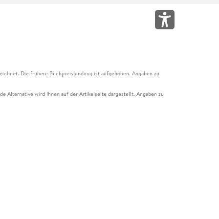
eichnet. Die frühere Buchpreisbindung ist aufgehoben. Angaben zu
e Alternative wird Ihnen auf der Artikelseite dargestellt. Angaben zu
ur Abholung mit Zahlung in der Filiale möglich. Der Gutschein ist nicht
t und das Hugendubel Hörbuch Abo. Der Gutschein ist nicht mit anderen