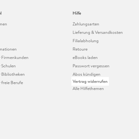
l
Hilfe
hmen
Zahlungsarten
Lieferung & Versandkosten
Filialabholung
mationen
Retoure
ür Firmenkunden
eBooks laden
r Schulen
Passwort vergessen
r Bibliotheken
Abos kündigen
Vertrag widerrufen
r freie Berufe
Alle Hilfethemen