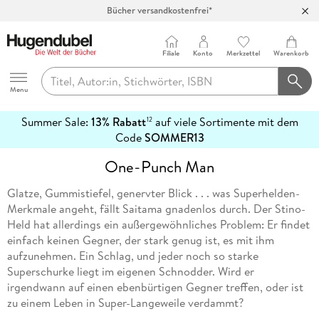
Bücher versandkostenfrei*
100 Tage Rückgaberecht***
Abholung in über 100 Filialen
Filiale
Konto
Merkzettel
Warenkorb
Hugendubel
Menu
Summer Sale:
13% Rabatt
auf viele Sortimente mit dem
12
mehr
Code
SOMMER13
erfahren
One-Punch Man
Glatze, Gummistiefel, genervter Blick . . . was Superhelden-
Merkmale angeht, fällt Saitama gnadenlos durch. Der Stino-
Held hat allerdings ein außergewöhnliches Problem: Er findet
einfach keinen Gegner, der stark genug ist, es mit ihm
aufzunehmen. Ein Schlag, und jeder noch so starke
Superschurke liegt im eigenen Schnodder. Wird er
irgendwann auf einen ebenbürtigen Gegner treffen, oder ist
zu einem Leben in Super-Langeweile verdammt?