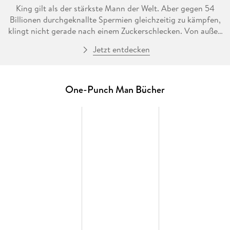
King gilt als der stärkste Mann der Welt. Aber gegen 54
Billionen durchgeknallte Spermien gleichzeitig zu kämpfen,
klingt nicht gerade nach einem Zuckerschlecken. Von außen
wirkt King noch cool und gelassen, doch innerlich geht ihm
Jetzt entdecken
der Arsch auf Grundeis. Ist es Zeit für seine ultimative
Geheimtechnik? Und möchte sich dieser verschwundene
Herr von Glatzkopf eigentlich auch irgendwann noch mal
aufs Schlachtfeld zurückbequemen?
One-Punch Man Bücher