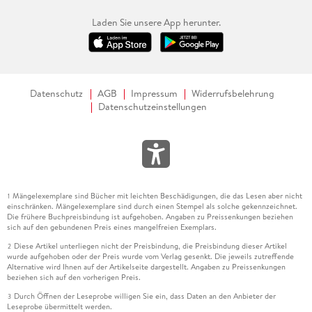
Laden Sie unsere App herunter.
Datenschutz
AGB
Impressum
Widerrufsbelehrung
Datenschutzeinstellungen
Mängelexemplare sind Bücher mit leichten Beschädigungen, die das Lesen aber nicht
1
einschränken. Mängelexemplare sind durch einen Stempel als solche gekennzeichnet.
Die frühere Buchpreisbindung ist aufgehoben. Angaben zu Preissenkungen beziehen
sich auf den gebundenen Preis eines mangelfreien Exemplars.
Diese Artikel unterliegen nicht der Preisbindung, die Preisbindung dieser Artikel
2
wurde aufgehoben oder der Preis wurde vom Verlag gesenkt. Die jeweils zutreffende
Alternative wird Ihnen auf der Artikelseite dargestellt. Angaben zu Preissenkungen
beziehen sich auf den vorherigen Preis.
Durch Öffnen der Leseprobe willigen Sie ein, dass Daten an den Anbieter der
3
Leseprobe übermittelt werden.