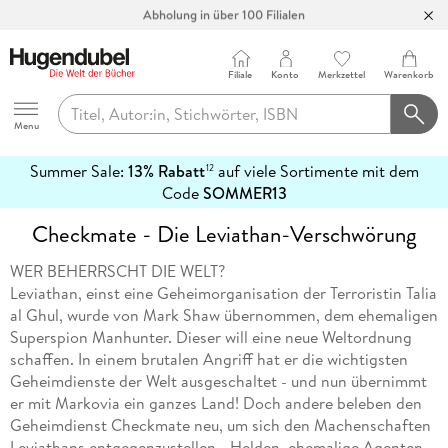
Abholung in über 100 Filialen
Filiale
Konto
Merkzettel
Warenkorb
Hugendubel
Menu
Summer Sale:
13% Rabatt
auf viele Sortimente mit dem
12
mehr
Code
SOMMER13
erfahren
Checkmate - Die Leviathan-Verschwörung
WER BEHERRSCHT DIE WELT?
Leviathan, einst eine Geheimorganisation der Terroristin Talia
al Ghul, wurde von Mark Shaw übernommen, dem ehemaligen
Superspion Manhunter. Dieser will eine neue Weltordnung
schaffen. In einem brutalen Angriff hat er die wichtigsten
Geheimdienste der Welt ausgeschaltet - und nun übernimmt
er mit Markovia ein ganzes Land! Doch andere beleben den
Geheimdienst Checkmate neu, um sich den Machenschaften
Leviathans entgegenzustellen - Helden, ehemalige Agenten,