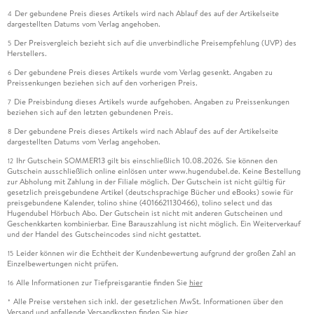
Der gebundene Preis dieses Artikels wird nach Ablauf des auf der Artikelseite
4
dargestellten Datums vom Verlag angehoben.
Der Preisvergleich bezieht sich auf die unverbindliche Preisempfehlung (UVP) des
5
Herstellers.
Der gebundene Preis dieses Artikels wurde vom Verlag gesenkt. Angaben zu
6
Preissenkungen beziehen sich auf den vorherigen Preis.
Die Preisbindung dieses Artikels wurde aufgehoben. Angaben zu Preissenkungen
7
beziehen sich auf den letzten gebundenen Preis.
Der gebundene Preis dieses Artikels wird nach Ablauf des auf der Artikelseite
8
dargestellten Datums vom Verlag angehoben.
Ihr Gutschein SOMMER13 gilt bis einschließlich 10.08.2026. Sie können den
12
Gutschein ausschließlich online einlösen unter www.hugendubel.de. Keine Bestellung
zur Abholung mit Zahlung in der Filiale möglich. Der Gutschein ist nicht gültig für
gesetzlich preisgebundene Artikel (deutschsprachige Bücher und eBooks) sowie für
preisgebundene Kalender, tolino shine (4016621130466), tolino select und das
Hugendubel Hörbuch Abo. Der Gutschein ist nicht mit anderen Gutscheinen und
Geschenkkarten kombinierbar. Eine Barauszahlung ist nicht möglich. Ein Weiterverkauf
und der Handel des Gutscheincodes sind nicht gestattet.
Leider können wir die Echtheit der Kundenbewertung aufgrund der großen Zahl an
15
Einzelbewertungen nicht prüfen.
Alle Informationen zur Tiefpreisgarantie finden Sie
hier
16
Alle Preise verstehen sich inkl. der gesetzlichen MwSt. Informationen über den
*
Versand und anfallende Versandkosten finden Sie
hier