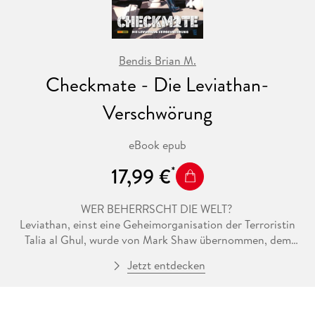
Bendis Brian M.
Checkmate - Die Leviathan-
Verschwörung
eBook epub
17,99 €
WER BEHERRSCHT DIE WELT?
Leviathan, einst eine Geheimorganisation der Terroristin
Talia al Ghul, wurde von Mark Shaw übernommen, dem
ehemaligen Superspion Manhunter. Dieser will eine neue
Jetzt entdecken
Weltordnung schaffen. In einem brutalen Angriff hat er die
wichtigsten Geheimdienste der Welt ausgeschaltet - und nun
übernimmt er mit Markovia ein ganzes Land! Doch andere