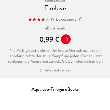
Firelove
(
9
Bewertungen
)
15
eBook epub
0,99 €
Nia Petit glaubte, sie sei der letzte Mensch auf Erden.
Jahrelang tobte der stille Kampf um jeden Körper. Jetzt
schlagen die Menschen zurück. Sie befinden sich in der
Minderheit, aber nun organisieren sie den Widerstand. Ihr
Jetzt entdecken
radikaler Anführer ist einer der wenigen, der den
Verwandlungskuss schwer verletzt überlebte. Die
zunehmende Wasserknappheit führt zu offenen
Grabenkämpfen zwischen Menschen und dem
Aqualove-Trilogie eBooks
Unterwasservolk, das immer noch nach Nias Leben trachtet.
Ethan hingegen, der sie einst verfolgte, versucht sie zu
beschützen. Gleichzeitig wirbt Levent, Ethans härtester
Konkurrent um Nias Aufmerksamkeit. Seine