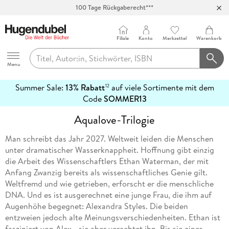
100 Tage Rückgaberecht***
Abholung in über 100 Filialen
Filiale
Konto
Merkzettel
Warenkorb
Hugendubel
Menu
Summer Sale:
13% Rabatt
auf viele Sortimente mit dem
12
mehr
Code
SOMMER13
erfahren
Aqualove-Trilogie
Man schreibt das Jahr 2027. Weltweit leiden die Menschen
unter dramatischer Wasserknappheit. Hoffnung gibt einzig
die Arbeit des Wissenschaftlers Ethan Waterman, der mit
Anfang Zwanzig bereits als wissenschaftliches Genie gilt.
Weltfremd und wie getrieben, erforscht er die menschliche
DNA. Und es ist ausgerechnet eine junge Frau, die ihm auf
Augenhöhe begegnet: Alexandra Styles. Die beiden
entzweien jedoch alte Meinungsverschiedenheiten. Ethan ist
fasziniert von Alex - sie aber verachtet ihn. Bis sie eines