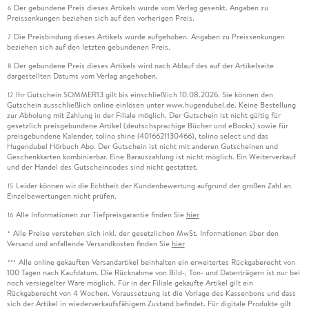
Der gebundene Preis dieses Artikels wurde vom Verlag gesenkt. Angaben zu
6
Preissenkungen beziehen sich auf den vorherigen Preis.
Die Preisbindung dieses Artikels wurde aufgehoben. Angaben zu Preissenkungen
7
beziehen sich auf den letzten gebundenen Preis.
Der gebundene Preis dieses Artikels wird nach Ablauf des auf der Artikelseite
8
dargestellten Datums vom Verlag angehoben.
Ihr Gutschein SOMMER13 gilt bis einschließlich 10.08.2026. Sie können den
12
Gutschein ausschließlich online einlösen unter www.hugendubel.de. Keine Bestellung
zur Abholung mit Zahlung in der Filiale möglich. Der Gutschein ist nicht gültig für
gesetzlich preisgebundene Artikel (deutschsprachige Bücher und eBooks) sowie für
preisgebundene Kalender, tolino shine (4016621130466), tolino select und das
Hugendubel Hörbuch Abo. Der Gutschein ist nicht mit anderen Gutscheinen und
Geschenkkarten kombinierbar. Eine Barauszahlung ist nicht möglich. Ein Weiterverkauf
und der Handel des Gutscheincodes sind nicht gestattet.
Leider können wir die Echtheit der Kundenbewertung aufgrund der großen Zahl an
15
Einzelbewertungen nicht prüfen.
Alle Informationen zur Tiefpreisgarantie finden Sie
hier
16
Alle Preise verstehen sich inkl. der gesetzlichen MwSt. Informationen über den
*
Versand und anfallende Versandkosten finden Sie
hier
Alle online gekauften Versandartikel beinhalten ein erweitertes Rückgaberecht von
***
100 Tagen nach Kaufdatum. Die Rücknahme von Bild-, Ton- und Datenträgern ist nur bei
noch versiegelter Ware möglich. Für in der Filiale gekaufte Artikel gilt ein
Rückgaberecht von 4 Wochen. Voraussetzung ist die Vorlage des Kassenbons und dass
sich der Artikel in wiederverkaufsfähigem Zustand befindet. Für digitale Produkte gilt