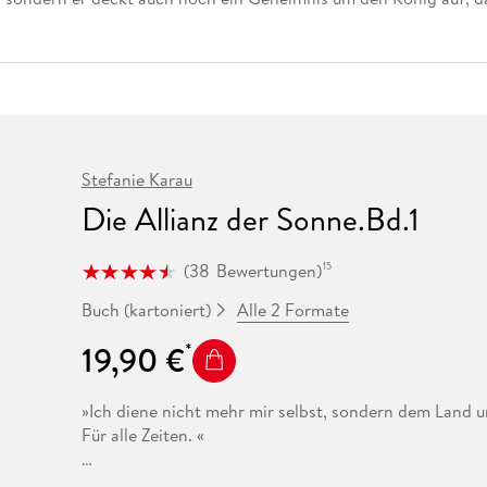
Fremdsprachige Bücher
n Lernhilfen
 Jugendbücher
eiber
Hörbuch Downloads im Bundle
cher
 Vergleich
 Puzzlezubehör
Lernen
New Adult
STABILO
Taschenbücher
hilfen
hriller
 Backen
er
lender
Ratgeber
op
hriller
Romance
Sachbücher
precher:innen
Science Fiction
Stefanie Karau
Fremdsprachige Bücher
Die Allianz der Sonne.Bd.1
(
38
Bewertungen
)
15
Alle 2 Formate
Buch (kartoniert)
19,90 €
»Ich diene nicht mehr mir selbst, sondern dem Land und
Für alle Zeiten. «
So lautet der Eid der Beschützer von Dekar. Auch die 