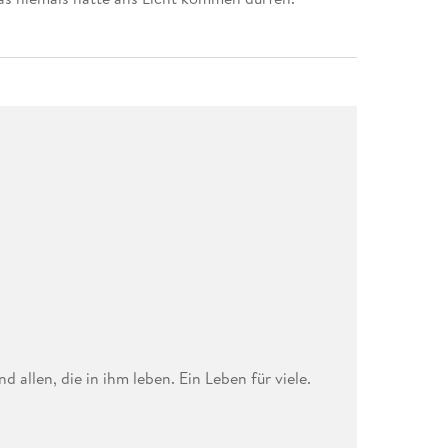
 allen, die in ihm leben. Ein Leben für viele.
Kämpfergilde Schwarze Allianz hat sich dies zur