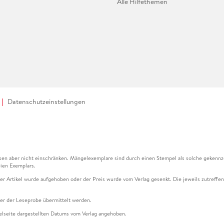
Alle Hilfethemen
Datenschutzeinstellungen
en aber nicht einschränken. Mängelexemplare sind durch einen Stempel als solche gekennz
ien Exemplars.
ser Artikel wurde aufgehoben oder der Preis wurde vom Verlag gesenkt. Die jeweils zutreffend
ter der Leseprobe übermittelt werden.
kelseite dargestellten Datums vom Verlag angehoben.