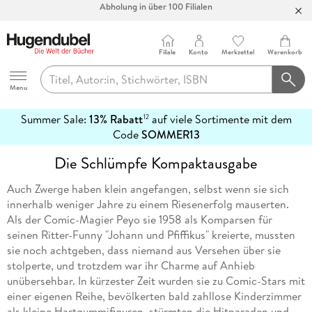
Bücher versandkostenfrei*
100 Tage Rückgaberecht***
Filiale
Konto
Merkzettel
Warenkorb
Abholung in über 100 Filialen
Hugendubel
Menu
Summer Sale:
13% Rabatt
auf viele Sortimente mit dem
12
mehr
Code
SOMMER13
erfahren
Die Schlümpfe Kompaktausgabe
Auch Zwerge haben klein angefangen, selbst wenn sie sich
innerhalb weniger Jahre zu einem Riesenerfolg mauserten.
Als der Comic-Magier Peyo sie 1958 als Komparsen für
seinen Ritter-Funny "Johann und Pfiffikus" kreierte, mussten
sie noch achtgeben, dass niemand aus Versehen über sie
stolperte, und trotzdem war ihr Charme auf Anhieb
unübersehbar. In kürzester Zeit wurden sie zu Comic-Stars mit
einer eigenen Reihe, bevölkerten bald zahllose Kinderzimmer
als kleine Hartgummifiguren, stürmten die Hitparaden und