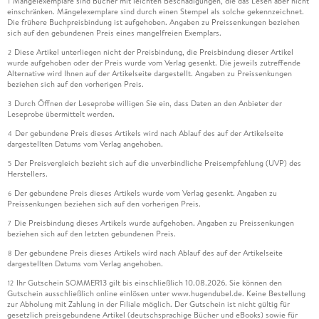
Mängelexemplare sind Bücher mit leichten Beschädigungen, die das Lesen aber nicht
1
einschränken. Mängelexemplare sind durch einen Stempel als solche gekennzeichnet.
Die frühere Buchpreisbindung ist aufgehoben. Angaben zu Preissenkungen beziehen
sich auf den gebundenen Preis eines mangelfreien Exemplars.
Diese Artikel unterliegen nicht der Preisbindung, die Preisbindung dieser Artikel
2
wurde aufgehoben oder der Preis wurde vom Verlag gesenkt. Die jeweils zutreffende
Alternative wird Ihnen auf der Artikelseite dargestellt. Angaben zu Preissenkungen
beziehen sich auf den vorherigen Preis.
Durch Öffnen der Leseprobe willigen Sie ein, dass Daten an den Anbieter der
3
Leseprobe übermittelt werden.
Der gebundene Preis dieses Artikels wird nach Ablauf des auf der Artikelseite
4
dargestellten Datums vom Verlag angehoben.
Der Preisvergleich bezieht sich auf die unverbindliche Preisempfehlung (UVP) des
5
Herstellers.
Der gebundene Preis dieses Artikels wurde vom Verlag gesenkt. Angaben zu
6
Preissenkungen beziehen sich auf den vorherigen Preis.
Die Preisbindung dieses Artikels wurde aufgehoben. Angaben zu Preissenkungen
7
beziehen sich auf den letzten gebundenen Preis.
Der gebundene Preis dieses Artikels wird nach Ablauf des auf der Artikelseite
8
dargestellten Datums vom Verlag angehoben.
Ihr Gutschein SOMMER13 gilt bis einschließlich 10.08.2026. Sie können den
12
Gutschein ausschließlich online einlösen unter www.hugendubel.de. Keine Bestellung
zur Abholung mit Zahlung in der Filiale möglich. Der Gutschein ist nicht gültig für
gesetzlich preisgebundene Artikel (deutschsprachige Bücher und eBooks) sowie für