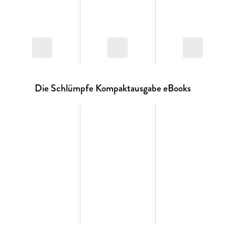
Abenteuern der Schlümpfe, die ihren Charme bis heute nicht
verloren haben. Mit einem Wort: eine Riesensache, so viel
schlumpft fest! Letzter Band der Kompaktausgabe
Dieser Band enthält folgende Episoden:
- Die Minischlümpfe
- Das Schlumpfbaby
Die Schlümpfe Kompaktausgabe eBooks
- Die Schlumpf-Olympiade