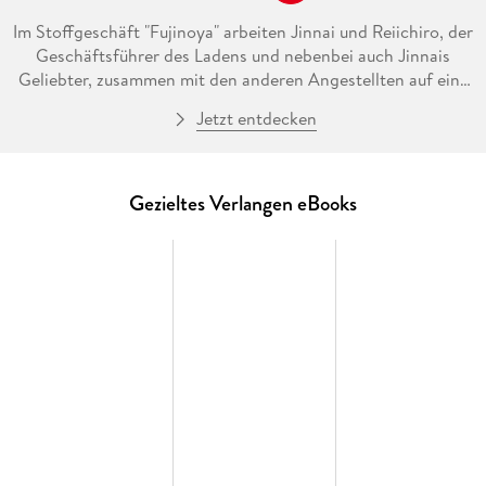
Im Stoffgeschäft "Fujinoya" arbeiten Jinnai und Reiichiro, der
Geschäftsführer des Ladens und nebenbei auch Jinnais
Geliebter, zusammen mit den anderen Angestellten auf eine
wichtige Produktausstellung hin. Doch die Arbeit wird
Jetzt entdecken
dadurch erschwert, dass es in der Beziehung zwischen Jinnai
und Reiichiro kriselt. Zum einen ist da der scheinbar
allgegenwärtige Shugo Kijima, der seine eigenen Interessen
an Reiichiro zu verfolgen scheint, und zum anderen hängt
Gezieltes Verlangen eBooks
eine für Reiichiro von seinen Eltern vorgesehene arrangierte
Hochzeit wie ein Damoklesschwert über dem gemeinsamen
Glück der beiden . . .