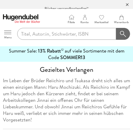
Bücher versandkostenfrei*
100 Tage Rückgaberecht***
Abholung in über 100 Filialen
Filiale
Konto
Merkzettel
Warenkorb
Hugendubel
Menu
Summer Sale:
13% Rabatt
auf viele Sortimente mit dem
12
mehr
Code
SOMMER13
erfahren
Gezieltes Verlangen
Im Leben der Brüder Reiichiro und Tsukasa dreht sich alles um
einen einzigen Mann: Haru Mochizuki. Als Reiichiro im Kampf
um Haru jedoch den Kürzeren zieht, findet er bei seinem
Arbeitskollegen Jinnai ein offenes Ohr für seinen
Liebeskummer. Und obwohl Jinnai um Reiichiros Gefühle für
Haru weiß, verliebt er sich immer mehr in seinen hübschen
Vorgesetzten!