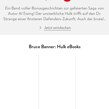
Ein Band voller Bonusgeschichten zur gefeierten Saga von
Autor Al Ewing! Der unsterbliche Hulk trifft auf den Dr.
Strange einer finsteren Defenders-Zukunft. Auch der brutale
Vater von Bruce und der Gott der Symbionten sorgen für
Jetzt entdecken
Unheil. Zudem durchleidet She-Hulk nach ihrem Tod mehr als
eine Gamma-Hölle.
Bruce Banner: Hulk eBooks