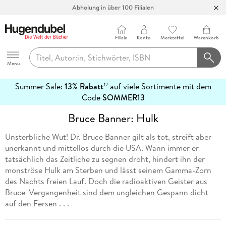
Abholung in über 100 Filialen
Filiale
Konto
Merkzettel
Warenkorb
Hugendubel
Menu
Summer Sale:
13% Rabatt
auf viele Sortimente mit dem
12
mehr
Code
SOMMER13
erfahren
Bruce Banner: Hulk
Unsterbliche Wut! Dr. Bruce Banner gilt als tot, streift aber
unerkannt und mittellos durch die USA. Wann immer er
tatsächlich das Zeitliche zu segnen droht, hindert ihn der
monströse Hulk am Sterben und lässt seinem Gamma-Zorn
des Nachts freien Lauf. Doch die radioaktiven Geister aus
Bruce' Vergangenheit sind dem ungleichen Gespann dicht
auf den Fersen . . .