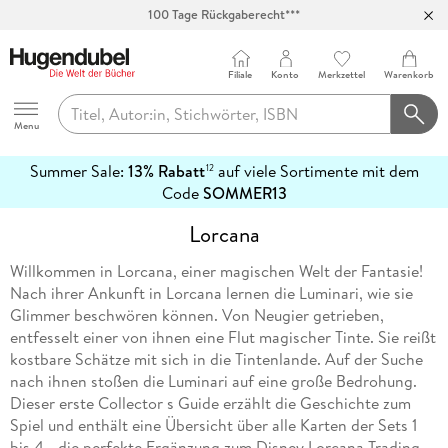
100 Tage Rückgaberecht***
Abholung in über 100 Filialen
Filiale
Konto
Merkzettel
Warenkorb
Hugendubel
Menu
Summer Sale:
13% Rabatt
auf viele Sortimente mit dem
12
mehr
Code
SOMMER13
erfahren
Lorcana
Willkommen in Lorcana, einer magischen Welt der Fantasie!
Nach ihrer Ankunft in Lorcana lernen die Luminari, wie sie
Glimmer beschwören können. Von Neugier getrieben,
entfesselt einer von ihnen eine Flut magischer Tinte. Sie reißt
kostbare Schätze mit sich in die Tintenlande. Auf der Suche
nach ihnen stoßen die Luminari auf eine große Bedrohung.
Dieser erste Collector s Guide erzählt die Geschichte zum
Spiel und enthält eine Übersicht über alle Karten der Sets 1
bis 4 - die perfekte Ergänzung zum Disney Lorcana Trading