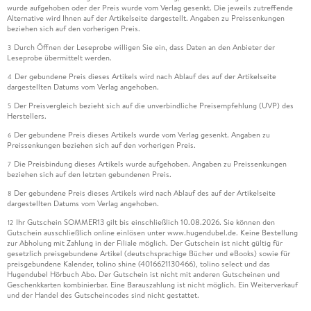
wurde aufgehoben oder der Preis wurde vom Verlag gesenkt. Die jeweils zutreffende
Alternative wird Ihnen auf der Artikelseite dargestellt. Angaben zu Preissenkungen
beziehen sich auf den vorherigen Preis.
Durch Öffnen der Leseprobe willigen Sie ein, dass Daten an den Anbieter der
3
Leseprobe übermittelt werden.
Der gebundene Preis dieses Artikels wird nach Ablauf des auf der Artikelseite
4
dargestellten Datums vom Verlag angehoben.
Der Preisvergleich bezieht sich auf die unverbindliche Preisempfehlung (UVP) des
5
Herstellers.
Der gebundene Preis dieses Artikels wurde vom Verlag gesenkt. Angaben zu
6
Preissenkungen beziehen sich auf den vorherigen Preis.
Die Preisbindung dieses Artikels wurde aufgehoben. Angaben zu Preissenkungen
7
beziehen sich auf den letzten gebundenen Preis.
Der gebundene Preis dieses Artikels wird nach Ablauf des auf der Artikelseite
8
dargestellten Datums vom Verlag angehoben.
Ihr Gutschein SOMMER13 gilt bis einschließlich 10.08.2026. Sie können den
12
Gutschein ausschließlich online einlösen unter www.hugendubel.de. Keine Bestellung
zur Abholung mit Zahlung in der Filiale möglich. Der Gutschein ist nicht gültig für
gesetzlich preisgebundene Artikel (deutschsprachige Bücher und eBooks) sowie für
preisgebundene Kalender, tolino shine (4016621130466), tolino select und das
Hugendubel Hörbuch Abo. Der Gutschein ist nicht mit anderen Gutscheinen und
Geschenkkarten kombinierbar. Eine Barauszahlung ist nicht möglich. Ein Weiterverkauf
und der Handel des Gutscheincodes sind nicht gestattet.