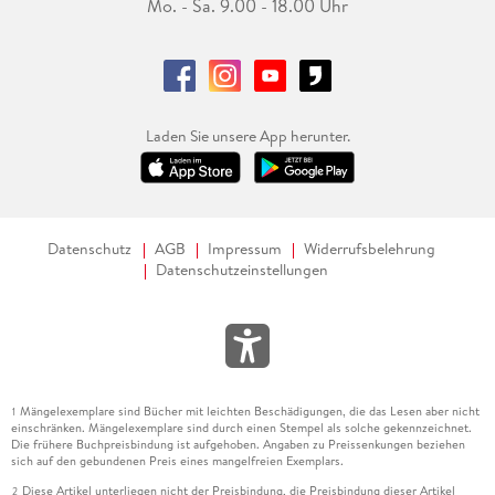
Mo. - Sa. 9.00 - 18.00 Uhr
Laden Sie unsere App herunter.
Datenschutz
AGB
Impressum
Widerrufsbelehrung
Datenschutzeinstellungen
Mängelexemplare sind Bücher mit leichten Beschädigungen, die das Lesen aber nicht
1
einschränken. Mängelexemplare sind durch einen Stempel als solche gekennzeichnet.
Die frühere Buchpreisbindung ist aufgehoben. Angaben zu Preissenkungen beziehen
sich auf den gebundenen Preis eines mangelfreien Exemplars.
Diese Artikel unterliegen nicht der Preisbindung, die Preisbindung dieser Artikel
2