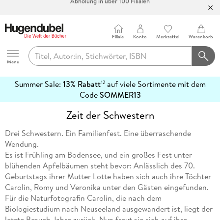
Bücher versandkostenfrei*
100 Tage Rückgaberecht***
Filiale
Konto
Merkzettel
Warenkorb
Abholung in über 100 Filialen
Hugendubel
Menu
Summer Sale:
13% Rabatt
auf viele Sortimente mit dem
12
mehr
Code
SOMMER13
erfahren
Zeit der Schwestern
Drei Schwestern. Ein Familienfest. Eine überraschende
Wendung.
Es ist Frühling am Bodensee, und ein großes Fest unter
blühenden Apfelbäumen steht bevor: Anlässlich des 70.
Geburtstags ihrer Mutter Lotte haben sich auch ihre Töchter
Carolin, Romy und Veronika unter den Gästen eingefunden.
Für die Naturfotografin Carolin, die nach dem
Biologiestudium nach Neuseeland ausgewandert ist, liegt der
letzte Besuch Jahre zurück. Nun freut sie sich auf ihre