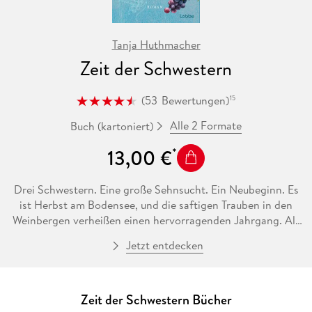
Tanja Huthmacher
Zeit der Schwestern
(
53
Bewertungen
)
15
Alle 2 Formate
Buch (kartoniert)
13,00 €
Drei Schwestern. Eine große Sehnsucht. Ein Neubeginn. Es
ist Herbst am Bodensee, und die saftigen Trauben in den
Weinbergen verheißen einen hervorragenden Jahrgang. Als
erfahrene Winzerin weiß Veronika, dass dem kostbaren
Jetzt entdecken
Geschenk der Natur nun alle Aufmerksamkeit gelten sollte.
Doch in ihrer Ehe kriselt es, ihre Teenagertochter Rosalie
hütet neuerdings Geheimnisse, und Veronika ist froh, ihre
beiden Schwestern Carolin und Romy in ihrer Nähe zu
Zeit der Schwestern Bücher