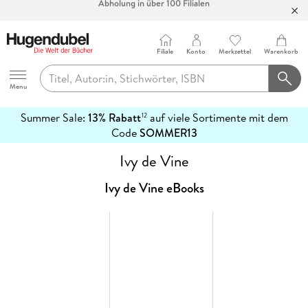
Bücher versandkostenfrei*
100 Tage Rückgaberecht***
Filiale
Konto
Merkzettel
Warenkorb
Abholung in über 100 Filialen
Hugendubel
Menu
Summer Sale:
13% Rabatt
auf viele Sortimente mit dem
12
mehr
Code
SOMMER13
erfahren
Ivy de Vine
Ivy de Vine eBooks