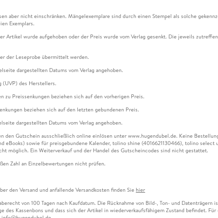
en aber nicht einschränken. Mängelexemplare sind durch einen Stempel als solche gekennz
ien Exemplars.
ser Artikel wurde aufgehoben oder der Preis wurde vom Verlag gesenkt. Die jeweils zutreffend
ter der Leseprobe übermittelt werden.
kelseite dargestellten Datums vom Verlag angehoben.
g (UVP) des Herstellers.
n zu Preissenkungen beziehen sich auf den vorherigen Preis.
senkungen beziehen sich auf den letzten gebundenen Preis.
kelseite dargestellten Datums vom Verlag angehoben.
n den Gutschein ausschließlich online einlösen unter www.hugendubel.de. Keine Bestellung z
und eBooks) sowie für preisgebundene Kalender, tolino shine (4016621130466), tolino selec
cht möglich. Ein Weiterverkauf und der Handel des Gutscheincodes sind nicht gestattet.
ßen Zahl an Einzelbewertungen nicht prüfen.
über den Versand und anfallende Versandkosten finden Sie
hier
gaberecht von 100 Tagen nach Kaufdatum. Die Rücknahme von Bild-, Ton- und Datenträgern ist 
e des Kassenbons und dass sich der Artikel in wiederverkaufsfähigem Zustand befindet. Für d
an info@hugendubel.de.