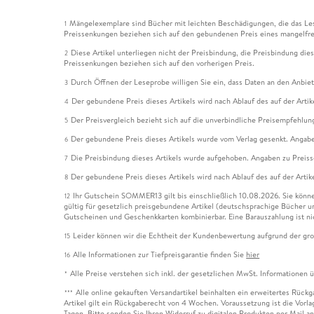
Mängelexemplare sind Bücher mit leichten Beschädigungen, die das Les
1
Preissenkungen beziehen sich auf den gebundenen Preis eines mangelfre
Diese Artikel unterliegen nicht der Preisbindung, die Preisbindung die
2
Preissenkungen beziehen sich auf den vorherigen Preis.
Durch Öffnen der Leseprobe willigen Sie ein, dass Daten an den Anbie
3
Der gebundene Preis dieses Artikels wird nach Ablauf des auf der Arti
4
Der Preisvergleich bezieht sich auf die unverbindliche Preisempfehlun
5
Der gebundene Preis dieses Artikels wurde vom Verlag gesenkt. Angabe
6
Die Preisbindung dieses Artikels wurde aufgehoben. Angaben zu Preis
7
Der gebundene Preis dieses Artikels wird nach Ablauf des auf der Arti
8
Ihr Gutschein SOMMER13 gilt bis einschließlich 10.08.2026. Sie könne
12
gültig für gesetzlich preisgebundene Artikel (deutschsprachige Bücher 
Gutscheinen und Geschenkkarten kombinierbar. Eine Barauszahlung ist ni
Leider können wir die Echtheit der Kundenbewertung aufgrund der gro
15
Alle Informationen zur Tiefpreisgarantie finden Sie
hier
16
Alle Preise verstehen sich inkl. der gesetzlichen MwSt. Informationen 
*
Alle online gekauften Versandartikel beinhalten ein erweitertes Rück
***
Artikel gilt ein Rückgaberecht von 4 Wochen. Voraussetzung ist die Vorlag
Tagen. Bitte senden Sie Ihren Widerruf zu digitalen Produkten per Mail 