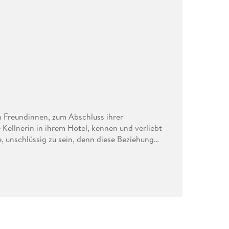
en Freundinnen, zum Abschluss ihrer
e Kellnerin in ihrem Hotel, kennen und verliebt
hle, unschlüssig zu sein, denn diese Beziehung
 hatte. Der Glaube ist in ihrer Familie alles und
e alles verlieren.