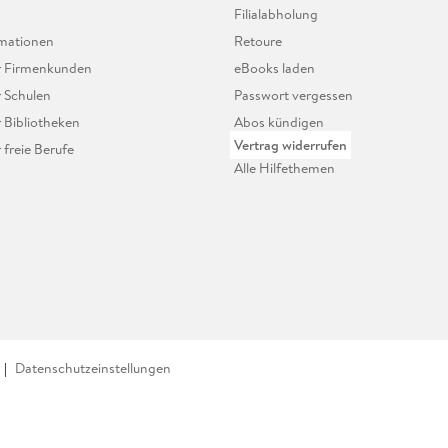
Filialabholung
mationen
Retoure
ür Firmenkunden
eBooks laden
r Schulen
Passwort vergessen
r Bibliotheken
Abos kündigen
Vertrag widerrufen
r freie Berufe
Alle Hilfethemen
Datenschutzeinstellungen