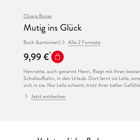
Fremdsprachige Bücher
n Lernhilfen
 Jugendbücher
eiber
Hörbuch Downloads im Bundle
cher
 Vergleich
 Puzzlezubehör
Lernen
New Adult
STABILO
Taschenbücher
hilfen
hriller
Chiara Boner
 Backen
er
lender
Ratgeber
Mutig ins Glück
op
hriller
Romance
Sachbücher
Alle 2 Formate
Buch (kartoniert)
precher:innen
Science Fiction
9,99 €
Fremdsprachige Bücher
Henriette, auch genannt Henri, fliegt mit ihren best
Schullaufbahn, in den Urlaub. Dort lernt sie Leila, ein
sich in sie. Nur Leila scheint, trotz ihrer tiefen Gefü
würde gegen alles sprechen, wofür sie bisher gestanden
Jetzt entdecken
wenn sie sich ihren Gefühlen hingeben würde, würde si