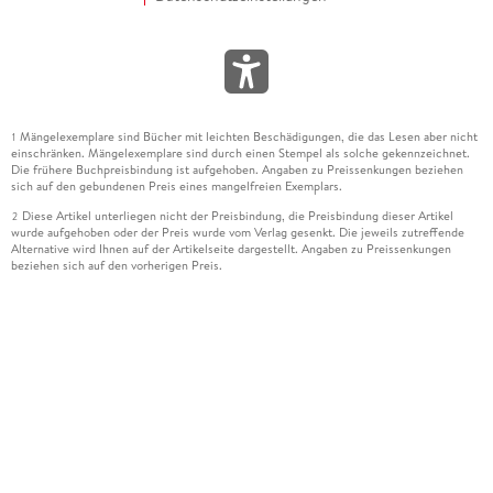
Mängelexemplare sind Bücher mit leichten Beschädigungen, die das Lesen aber nicht
1
einschränken. Mängelexemplare sind durch einen Stempel als solche gekennzeichnet.
Die frühere Buchpreisbindung ist aufgehoben. Angaben zu Preissenkungen beziehen
sich auf den gebundenen Preis eines mangelfreien Exemplars.
Diese Artikel unterliegen nicht der Preisbindung, die Preisbindung dieser Artikel
2
wurde aufgehoben oder der Preis wurde vom Verlag gesenkt. Die jeweils zutreffende
Alternative wird Ihnen auf der Artikelseite dargestellt. Angaben zu Preissenkungen
beziehen sich auf den vorherigen Preis.
Durch Öffnen der Leseprobe willigen Sie ein, dass Daten an den Anbieter der
3
Leseprobe übermittelt werden.
Der gebundene Preis dieses Artikels wird nach Ablauf des auf der Artikelseite
4
dargestellten Datums vom Verlag angehoben.
Der Preisvergleich bezieht sich auf die unverbindliche Preisempfehlung (UVP) des
5
Herstellers.
Der gebundene Preis dieses Artikels wurde vom Verlag gesenkt. Angaben zu
6
Preissenkungen beziehen sich auf den vorherigen Preis.
Die Preisbindung dieses Artikels wurde aufgehoben. Angaben zu Preissenkungen
7