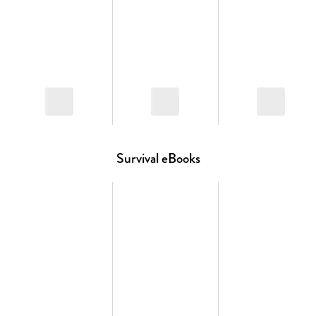
Band 4: Survival Unter Piranhas
Band 5: Survival Im Netz der Spinne
Band 6: Survival Der Schrei des Affen
Band 7: Survival Von Haien umzingelt
Band 8: Survival In den Krallen des Leguans
Serie bei Antolin gelistet
Survival eBooks