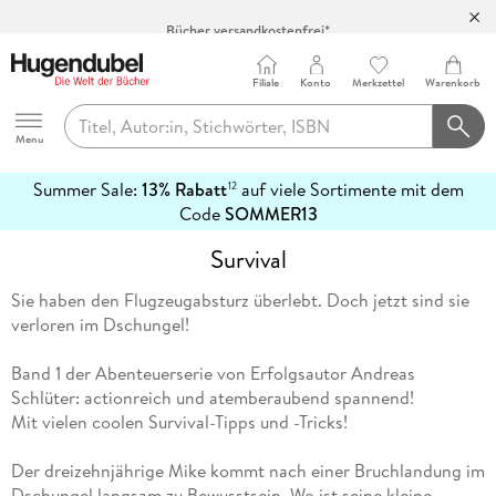
Bücher versandkostenfrei*
100 Tage Rückgaberecht***
Abholung in über 100 Filialen
Filiale
Konto
Merkzettel
Warenkorb
Hugendubel
Menu
Summer Sale:
13% Rabatt
auf viele Sortimente mit dem
12
mehr
Code
SOMMER13
erfahren
Survival
Sie haben den Flugzeugabsturz überlebt. Doch jetzt sind sie
verloren im Dschungel!
Band 1 der Abenteuerserie von Erfolgsautor Andreas
Schlüter: actionreich und atemberaubend spannend!
Mit vielen coolen Survival-Tipps und -Tricks!
Der dreizehnjährige Mike kommt nach einer Bruchlandung im
Dschungel langsam zu Bewusstsein. Wo ist seine kleine