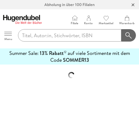
Abholung in über 100 Filialen
Filiale
Konto
Merkzettel
Warenkorb
Hugendubel
Menu
Summer Sale:
13% Rabatt
auf viele Sortimente mit dem
12
mehr
Code
SOMMER13
erfahren