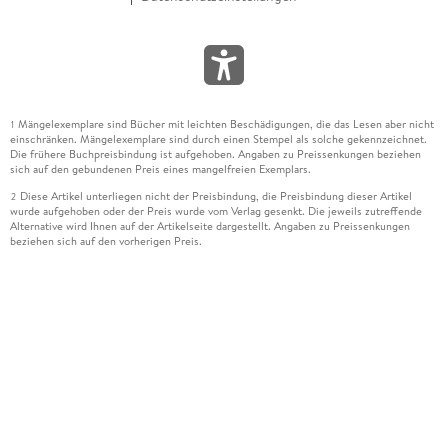
Mängelexemplare sind Bücher mit leichten Beschädigungen, die das Lesen aber nicht
1
einschränken. Mängelexemplare sind durch einen Stempel als solche gekennzeichnet.
Die frühere Buchpreisbindung ist aufgehoben. Angaben zu Preissenkungen beziehen
sich auf den gebundenen Preis eines mangelfreien Exemplars.
Diese Artikel unterliegen nicht der Preisbindung, die Preisbindung dieser Artikel
2
wurde aufgehoben oder der Preis wurde vom Verlag gesenkt. Die jeweils zutreffende
Alternative wird Ihnen auf der Artikelseite dargestellt. Angaben zu Preissenkungen
beziehen sich auf den vorherigen Preis.
Durch Öffnen der Leseprobe willigen Sie ein, dass Daten an den Anbieter der
3
Leseprobe übermittelt werden.
Der gebundene Preis dieses Artikels wird nach Ablauf des auf der Artikelseite
4
dargestellten Datums vom Verlag angehoben.
Der Preisvergleich bezieht sich auf die unverbindliche Preisempfehlung (UVP) des
5
Herstellers.
Der gebundene Preis dieses Artikels wurde vom Verlag gesenkt. Angaben zu
6
Preissenkungen beziehen sich auf den vorherigen Preis.
Die Preisbindung dieses Artikels wurde aufgehoben. Angaben zu Preissenkungen
7