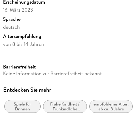
Erscheinungsdatum
16. März 2023
- Die perfekte Erweiterung für Gecko Run von KOSMOS, für
Sprache
noch rasantere Bahnen mit Sprungkraft. Hinweis: nur mit
deutsch
Altersempfehlung
von 8 bis 14 Jahren
Reihe
Gecko Run
Barrierefreiheit
Auszeichnung
Keine Information zur Barrierefreiheit bekannt
Deutscher Spielzeugpreis - Preisträger
Verlag/Hersteller
Entdecken Sie mehr
KOSMOS
Spiele für
Frühe Kindheit /
empfohlenes Alter:
Produktart
Drinnen
Frühkindliche
ab ca. 8 Jahre
Spiel
Bildung
Gewicht
114 g