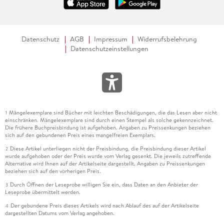
Datenschutz
AGB
Impressum
Widerrufsbelehrung
Datenschutzeinstellungen
Mängelexemplare sind Bücher mit leichten Beschädigungen, die das Lesen aber nicht
1
einschränken. Mängelexemplare sind durch einen Stempel als solche gekennzeichnet.
Die frühere Buchpreisbindung ist aufgehoben. Angaben zu Preissenkungen beziehen
sich auf den gebundenen Preis eines mangelfreien Exemplars.
Diese Artikel unterliegen nicht der Preisbindung, die Preisbindung dieser Artikel
2
wurde aufgehoben oder der Preis wurde vom Verlag gesenkt. Die jeweils zutreffende
Alternative wird Ihnen auf der Artikelseite dargestellt. Angaben zu Preissenkungen
beziehen sich auf den vorherigen Preis.
Durch Öffnen der Leseprobe willigen Sie ein, dass Daten an den Anbieter der
3
Leseprobe übermittelt werden.
Der gebundene Preis dieses Artikels wird nach Ablauf des auf der Artikelseite
4
dargestellten Datums vom Verlag angehoben.