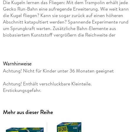
Die Kugeln lernen das Fliegen: Mit dem Trampolin erhält jede
Gecko Run-Bahn eine aufregende Erweiterung. Wie weit kann
die Kugel fliegen? Kann sie sogar zurück auf einen höheren
Abschnitt katapultiert werden? Spannende Experimente rund
um Sprungkraft warten. Zusätzliche Bahn-Elemente aus
biobasiertem Kunststoff vergrößern die Reichweite der
Kugelbahn: mit 8 weiteren Nano-Pads, 2 zusätzlichen Bahnen
und einer Brücke bietet Gecko Run noch mehr
Möglichkeiten. Mit dem Trampolin sind die Kinder ab 8
Jahren genauso frei wie mit den Teilen des Starter-Sets: Ob
Warnhinweise
um die Ecke, über Hindernisse weg, an Türen, Glasscheiben,
Achtung! Nicht für Kinder unter 36 Monaten geeignet
oder Regalen - freies Bauen! Die perfekte Erweiterung für
Gecko Run von KOSMOS, für noch rasantere Bahnen mit
Achtung! Enthält verschluckbare Kleinteile.
Sprungkraft. Hinweis: nur mit dem Gecko Run "Starter Set"
Erstickungsgefahr.
spielbarMit dem Trampolin wird die Bahn um ein
spektakuläres Element erweitert: Wie muss ich das Trampolin
ausrichten, damit die Kugeln besonders weit oder hoch
Mehr aus dieser Reihe
fliegen? Kann ich die Kugel sogar zurück auf einen höher
liegenden Streckenabschnitt katapultieren? Spannende neue
Fragen, die die Kinder austüfteln können! Die Anleitung gibt
den ersten Kick mit tollen Ideen für die Tricks. Das tolle