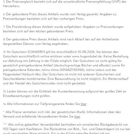
Der Preisvergleich bezieht sich auf die unverbindliche Preisempfehlung (UVP) des
5
Herstellers.
Der gebundene Preis dieses Artikels wurde vom Verlag gesenkt. Angaben zu
6
Preissenkungen beziehen sich auf den vorherigen Preis.
Die Preisbindung dieses Artikels wurde aufgehoben. Angaben zu Preissenkungen
7
beziehen sich auf den letzten gebundenen Preis.
Der gebundene Preis dieses Artikels wird nach Ablauf des auf der Artikelseite
8
dargestellten Datums vom Verlag angehoben.
Ihr Gutschein SOMMER13 gilt bis einschließlich 10.08.2026. Sie können den
12
Gutschein ausschließlich online einlösen unter www.hugendubel.de. Keine Bestellung
zur Abholung mit Zahlung in der Filiale möglich. Der Gutschein ist nicht gültig für
gesetzlich preisgebundene Artikel (deutschsprachige Bücher und eBooks) sowie für
preisgebundene Kalender, tolino shine (4016621130466), tolino select und das
Hugendubel Hörbuch Abo. Der Gutschein ist nicht mit anderen Gutscheinen und
Geschenkkarten kombinierbar. Eine Barauszahlung ist nicht möglich. Ein Weiterverkauf
und der Handel des Gutscheincodes sind nicht gestattet.
Leider können wir die Echtheit der Kundenbewertung aufgrund der großen Zahl an
15
Einzelbewertungen nicht prüfen.
Alle Informationen zur Tiefpreisgarantie finden Sie
hier
16
Alle Preise verstehen sich inkl. der gesetzlichen MwSt. Informationen über den
*
Versand und anfallende Versandkosten finden Sie
hier
Alle online gekauften Versandartikel beinhalten ein erweitertes Rückgaberecht von
***
100 Tagen nach Kaufdatum. Die Rücknahme von Bild-, Ton- und Datenträgern ist nur bei
noch versiegelter Ware möglich. Für in der Filiale gekaufte Artikel gilt ein