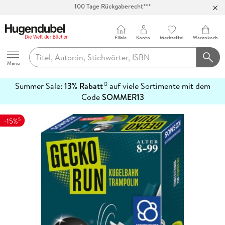
Abholung in über 100 Filialen
Filiale
Konto
Merkzettel
Warenkorb
Hugendubel
Menu
Summer Sale:
13% Rabatt
auf viele Sortimente mit dem
12
mehr
Code
SOMMER13
erfahren
5
-15%