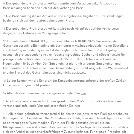
Der gebundene Preis dieses Artikels wurde vom Verlag gesenkt. Angaben zu
6
Preissenkungen beziehen sich auf den vorherigen Preis.
Die Preisbindung dieses Artikels wurde aufgehoben. Angaben zu Preissenkungen
7
beziehen sich auf den letzten gebundenen Preis.
Der gebundene Preis dieses Artikels wird nach Ablauf des auf der Artikelseite
8
dargestellten Datums vom Verlag angehoben.
Ihr Gutschein SOMMER13 gilt bis einschließlich 10.08.2026. Sie können den
12
Gutschein ausschließlich online einlösen unter www.hugendubel.de. Keine Bestellung
zur Abholung mit Zahlung in der Filiale möglich. Der Gutschein ist nicht gültig für
gesetzlich preisgebundene Artikel (deutschsprachige Bücher und eBooks) sowie für
preisgebundene Kalender, tolino shine (4016621130466), tolino select und das
Hugendubel Hörbuch Abo. Der Gutschein ist nicht mit anderen Gutscheinen und
Geschenkkarten kombinierbar. Eine Barauszahlung ist nicht möglich. Ein Weiterverkauf
und der Handel des Gutscheincodes sind nicht gestattet.
Leider können wir die Echtheit der Kundenbewertung aufgrund der großen Zahl an
15
Einzelbewertungen nicht prüfen.
Alle Informationen zur Tiefpreisgarantie finden Sie
hier
16
Alle Preise verstehen sich inkl. der gesetzlichen MwSt. Informationen über den
*
Versand und anfallende Versandkosten finden Sie
hier
Alle online gekauften Versandartikel beinhalten ein erweitertes Rückgaberecht von
***
100 Tagen nach Kaufdatum. Die Rücknahme von Bild-, Ton- und Datenträgern ist nur bei
noch versiegelter Ware möglich. Für in der Filiale gekaufte Artikel gilt ein
Rückgaberecht von 4 Wochen. Voraussetzung ist die Vorlage des Kassenbons und dass
sich der Artikel in wiederverkaufsfähigem Zustand befindet. Für digitale Produkte gilt