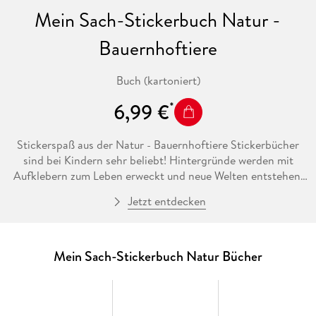
Mein Sach-Stickerbuch Natur -
Bauernhoftiere
Buch (kartoniert)
6,99 €
Stickerspaß aus der Natur - Bauernhoftiere Stickerbücher
sind bei Kindern sehr beliebt! Hintergründe werden mit
Aufklebern zum Leben erweckt und neue Welten entstehen.
In der Reihe Sach-Stickerbuch Natur können Kinder ab 4
Jetzt entdecken
Jahren die verschiedenen Lebensräume von Tieren
entdecken. Vom Stall bis zur Weide - auf einem Bauerhof
gibt es allerhand spannende Tiere zu entdecken! Kleine
Naturforscher können insgesamt 11 Szenen mit 120 Stickern
Mein Sach-Stickerbuch Natur Bücher
ergänzen. Kuh, Pferd und Schaf treffen sich im Stall, auf der
Wiese gackern die Hühner fröhlich im Gras. Durch die
begleitenden, kindgerechten Texte wird ganz nebenbei und
spielerisch das erste Sachwissen vermittelt. Die einzigartig