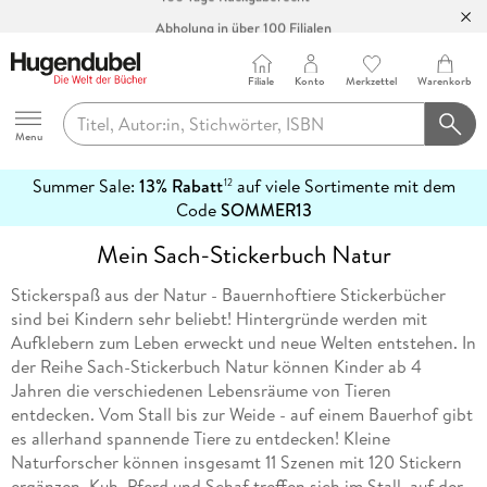
Abholung in über 100 Filialen
Filiale
Konto
Merkzettel
Warenkorb
Hugendubel
Menu
Summer Sale:
13% Rabatt
auf viele Sortimente mit dem
12
mehr
Code
SOMMER13
erfahren
Mein Sach-Stickerbuch Natur
Stickerspaß aus der Natur - Bauernhoftiere Stickerbücher
sind bei Kindern sehr beliebt! Hintergründe werden mit
Aufklebern zum Leben erweckt und neue Welten entstehen. In
der Reihe Sach-Stickerbuch Natur können Kinder ab 4
Jahren die verschiedenen Lebensräume von Tieren
entdecken. Vom Stall bis zur Weide - auf einem Bauerhof gibt
es allerhand spannende Tiere zu entdecken! Kleine
Naturforscher können insgesamt 11 Szenen mit 120 Stickern
ergänzen. Kuh, Pferd und Schaf treffen sich im Stall, auf der