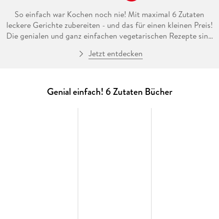
So einfach war Kochen noch nie! Mit maximal 6 Zutaten
leckere Gerichte zubereiten - und das für einen kleinen Preis!
Die genialen und ganz einfachen vegetarischen Rezepte sind
schnell zubereitet, durch die extrapraktische Aufmachung
Jetzt entdecken
mit Zutatenfotos und präziser Schritt-für Schritt-Anleitung
sind Klassiker und einfache Alltagsgerichte, die allen
schmecken, auch nach einem stressigen Tag fix gekocht.
Große Vielfalt, wenige Zutaten - genial einfach!
Genial einfach! 6 Zutaten Bücher