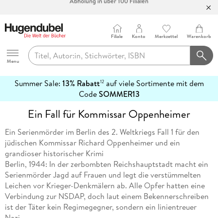
Bücher versandkostenfrei*
100 Tage Rückgaberecht***
Filiale
Konto
Merkzettel
Warenkorb
Abholung in über 100 Filialen
Hugendubel
Menu
Summer Sale:
13% Rabatt
auf viele Sortimente mit dem
12
mehr
Code
SOMMER13
erfahren
Ein Fall für Kommissar Oppenheimer
Ein Serienmörder im Berlin des 2. Weltkriegs Fall 1 für den
jüdischen Kommissar Richard Oppenheimer und ein
grandioser historischer Krimi
Berlin, 1944: In der zerbombten Reichshauptstadt macht ein
Serienmörder Jagd auf Frauen und legt die verstümmelten
Leichen vor Krieger-Denkmälern ab. Alle Opfer hatten eine
Verbindung zur NSDAP, doch laut einem Bekennerschreiben
ist der Täter kein Regimegegner, sondern ein linientreuer
Nazi.