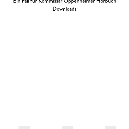
Ein Fall für Kommissar Oppenheimer Hörbuch
Trümmertote (1949)
Downloads
Tanzpalast (1950)
Attentat (1952)