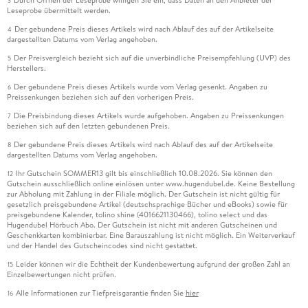
3
Leseprobe übermittelt werden.
Der gebundene Preis dieses Artikels wird nach Ablauf des auf der Artikelseite
4
dargestellten Datums vom Verlag angehoben.
Der Preisvergleich bezieht sich auf die unverbindliche Preisempfehlung (UVP) des
5
Herstellers.
Der gebundene Preis dieses Artikels wurde vom Verlag gesenkt. Angaben zu
6
Preissenkungen beziehen sich auf den vorherigen Preis.
Die Preisbindung dieses Artikels wurde aufgehoben. Angaben zu Preissenkungen
7
beziehen sich auf den letzten gebundenen Preis.
Der gebundene Preis dieses Artikels wird nach Ablauf des auf der Artikelseite
8
dargestellten Datums vom Verlag angehoben.
Ihr Gutschein SOMMER13 gilt bis einschließlich 10.08.2026. Sie können den
12
Gutschein ausschließlich online einlösen unter www.hugendubel.de. Keine Bestellung
zur Abholung mit Zahlung in der Filiale möglich. Der Gutschein ist nicht gültig für
gesetzlich preisgebundene Artikel (deutschsprachige Bücher und eBooks) sowie für
preisgebundene Kalender, tolino shine (4016621130466), tolino select und das
Hugendubel Hörbuch Abo. Der Gutschein ist nicht mit anderen Gutscheinen und
Geschenkkarten kombinierbar. Eine Barauszahlung ist nicht möglich. Ein Weiterverkauf
und der Handel des Gutscheincodes sind nicht gestattet.
Leider können wir die Echtheit der Kundenbewertung aufgrund der großen Zahl an
15
Einzelbewertungen nicht prüfen.
Alle Informationen zur Tiefpreisgarantie finden Sie
hier
16