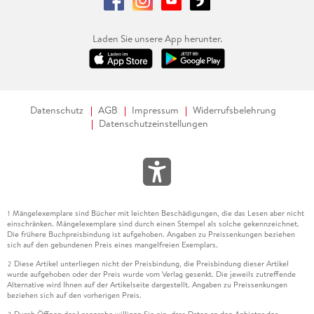
Laden Sie unsere App herunter.
Datenschutz
AGB
Impressum
Widerrufsbelehrung
Datenschutzeinstellungen
Mängelexemplare sind Bücher mit leichten Beschädigungen, die das Lesen aber nicht
1
einschränken. Mängelexemplare sind durch einen Stempel als solche gekennzeichnet.
Die frühere Buchpreisbindung ist aufgehoben. Angaben zu Preissenkungen beziehen
sich auf den gebundenen Preis eines mangelfreien Exemplars.
Diese Artikel unterliegen nicht der Preisbindung, die Preisbindung dieser Artikel
2
wurde aufgehoben oder der Preis wurde vom Verlag gesenkt. Die jeweils zutreffende
Alternative wird Ihnen auf der Artikelseite dargestellt. Angaben zu Preissenkungen
beziehen sich auf den vorherigen Preis.
Durch Öffnen der Leseprobe willigen Sie ein, dass Daten an den Anbieter der