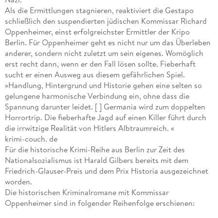
Als die Ermittlungen stagnieren, reaktiviert die Gestapo
schließlich den suspendierten jüdischen Kommissar Richard
Oppenheimer, einst erfolgreichster Ermittler der Kripo
Berlin. Für Oppenheimer geht es nicht nur um das Überleben
anderer, sondern nicht zuletzt um sein eigenes. Womöglich
erst recht dann, wenn er den Fall lösen sollte. Fieberhaft
sucht er einen Ausweg aus diesem gefährlichen Spiel.
»Handlung, Hintergrund und Historie gehen eine selten so
gelungene harmonische Verbindung ein, ohne dass die
Spannung darunter leidet. [ ] Germania wird zum doppelten
Horrortrip. Die fieberhafte Jagd auf einen Killer führt durch
die irrwitzige Realität von Hitlers Albtraumreich. «
krimi-couch. de
Für die historische Krimi-Reihe aus Berlin zur Zeit des
Nationalsozialismus ist Harald Gilbers bereits mit dem
Friedrich-Glauser-Preis und dem Prix Historia ausgezeichnet
worden.
Die historischen Kriminalromane mit Kommissar
Oppenheimer sind in folgender Reihenfolge erschienen: