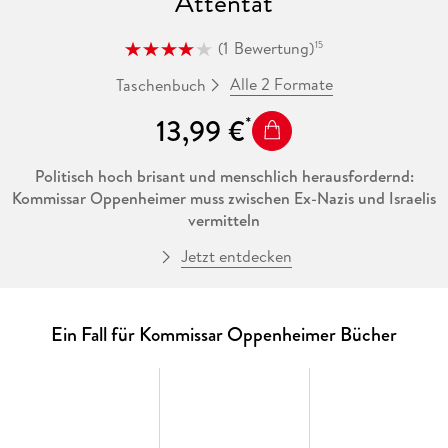
Attentat
(
1
Bewertung
)
15
Alle 2 Formate
Taschenbuch
13,99 €
Politisch hoch brisant und menschlich herausfordernd:
Kommissar Oppenheimer muss zwischen Ex-Nazis und Israelis
vermitteln
Jetzt entdecken
»Attentat« ist der 9. Band von Harald Gilbers'
preisgekrönter
historischer Krimi-Reihe
aus dem Berlin der letzten
Kriegsjahre und der
Nachkriegszeit
.
Ein Fall für Kommissar Oppenheimer Bücher
Frühsommer 1952: Auf den westdeutschen Bundeskanzler
Konrad Adenauer wird ein Briefbomben-Attentat verübt, das
zum Glück vereitelt werden kann. Hartnäckig hält sich das
Gerücht, hinter dem Anschlag würden radikale Kräfte aus
Israel stecken. Denn Adenauer steht kurz davor, ein