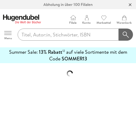
Abholung in über 100 Filialen
Filiale
Konto
Merkzettel
Warenkorb
Hugendubel
Menu
Summer Sale:
13% Rabatt
auf viele Sortimente mit dem
12
mehr
Code
SOMMER13
erfahren