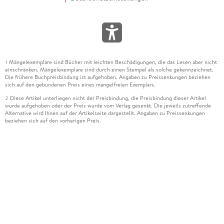
Mängelexemplare sind Bücher mit leichten Beschädigungen, die das Lesen aber nicht
1
einschränken. Mängelexemplare sind durch einen Stempel als solche gekennzeichnet.
Die frühere Buchpreisbindung ist aufgehoben. Angaben zu Preissenkungen beziehen
sich auf den gebundenen Preis eines mangelfreien Exemplars.
Diese Artikel unterliegen nicht der Preisbindung, die Preisbindung dieser Artikel
2
wurde aufgehoben oder der Preis wurde vom Verlag gesenkt. Die jeweils zutreffende
Alternative wird Ihnen auf der Artikelseite dargestellt. Angaben zu Preissenkungen
beziehen sich auf den vorherigen Preis.
Durch Öffnen der Leseprobe willigen Sie ein, dass Daten an den Anbieter der
3
Leseprobe übermittelt werden.
Der gebundene Preis dieses Artikels wird nach Ablauf des auf der Artikelseite
4
dargestellten Datums vom Verlag angehoben.
Der Preisvergleich bezieht sich auf die unverbindliche Preisempfehlung (UVP) des
5
Herstellers.
Der gebundene Preis dieses Artikels wurde vom Verlag gesenkt. Angaben zu
6
Preissenkungen beziehen sich auf den vorherigen Preis.
Die Preisbindung dieses Artikels wurde aufgehoben. Angaben zu Preissenkungen
7