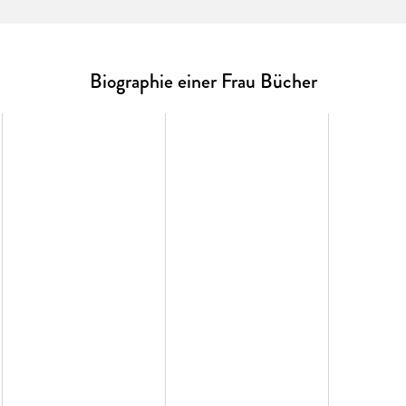
Wie konnte es dazu kommen? Sie erinnert sich an die 
der Universität, später mit den Kindern. Aber auch 
erahnen ließen. Julia Schoch legt frei, was im Alltag e
Liebe.
Biographie einer Frau Bücher