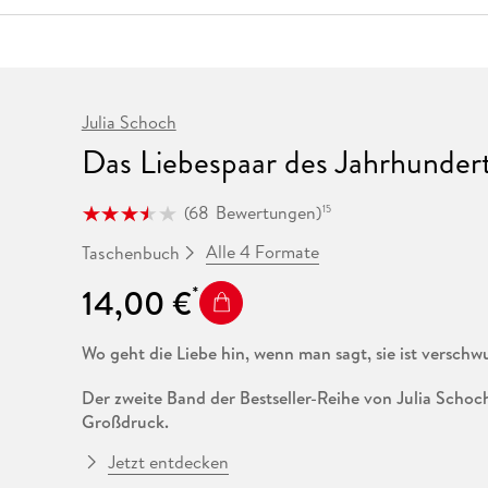
Fremdsprachige Bücher
n Lernhilfen
 Jugendbücher
eiber
Hörbuch Downloads im Bundle
cher
 Vergleich
 Puzzlezubehör
Lernen
New Adult
STABILO
Taschenbücher
hilfen
hriller
 Backen
er
lender
Ratgeber
op
hriller
Romance
Julia Schoch
Sachbücher
Das Liebespaar des Jahrhunder
precher:innen
Science Fiction
Fremdsprachige Bücher
(
68
Bewertungen
)
15
Alle 4 Formate
Taschenbuch
14,00 €
Wo geht die Liebe hin, wenn man sagt, sie ist versch
Der zweite Band der Bestseller-Reihe von Julia Schoch
Großdruck.
Jetzt entdecken
Eine Frau will ihren Mann verlassen. Nach vielen Ehej