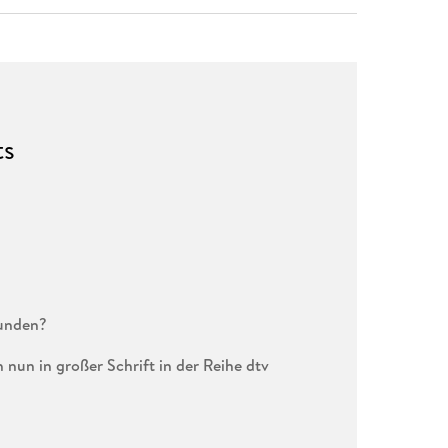
ts
wunden?
 nun in großer Schrift in der Reihe dtv
ahren ist sie entschlossen und doch bestürzt: