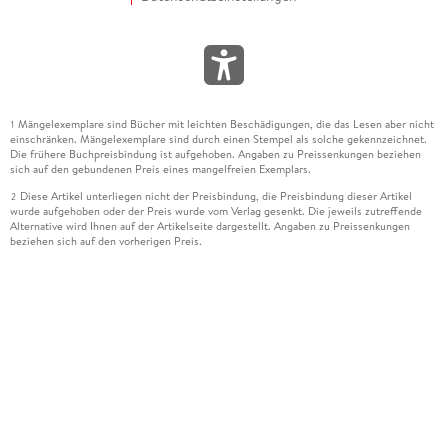
Mängelexemplare sind Bücher mit leichten Beschädigungen, die das Lesen aber nicht
1
einschränken. Mängelexemplare sind durch einen Stempel als solche gekennzeichnet.
Die frühere Buchpreisbindung ist aufgehoben. Angaben zu Preissenkungen beziehen
sich auf den gebundenen Preis eines mangelfreien Exemplars.
Diese Artikel unterliegen nicht der Preisbindung, die Preisbindung dieser Artikel
2
wurde aufgehoben oder der Preis wurde vom Verlag gesenkt. Die jeweils zutreffende
Alternative wird Ihnen auf der Artikelseite dargestellt. Angaben zu Preissenkungen
beziehen sich auf den vorherigen Preis.
Durch Öffnen der Leseprobe willigen Sie ein, dass Daten an den Anbieter der
3
Leseprobe übermittelt werden.
Der gebundene Preis dieses Artikels wird nach Ablauf des auf der Artikelseite
4
dargestellten Datums vom Verlag angehoben.
Der Preisvergleich bezieht sich auf die unverbindliche Preisempfehlung (UVP) des
5
Herstellers.
Der gebundene Preis dieses Artikels wurde vom Verlag gesenkt. Angaben zu
6
Preissenkungen beziehen sich auf den vorherigen Preis.
Die Preisbindung dieses Artikels wurde aufgehoben. Angaben zu Preissenkungen
7