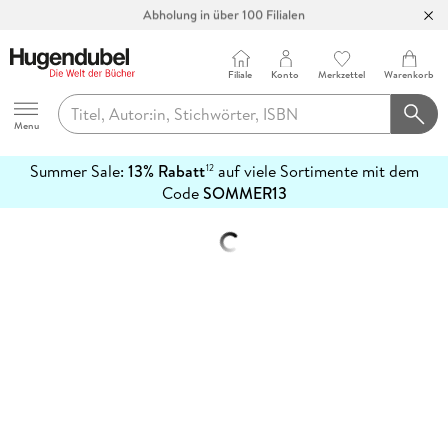
Abholung in über 100 Filialen
Filiale
Konto
Merkzettel
Warenkorb
Hugendubel
Menu
Summer Sale:
13% Rabatt
auf viele Sortimente mit dem
12
mehr
Code
SOMMER13
erfahren