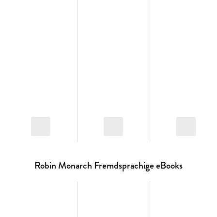
but because a life, that of the woman dearest to him, is at
stake.
THE PERSON HE MUST SAVE.
Sister Rachel Diego del Mar, the missionary who saved
Monarch's life when he was a homeless orphan, has been
kidnapped by a vengeful past adversary. If Monarch does
not give his enemy the Amazon's secret, they will take her
life.
Unaccustomed to failure, and unprepared to let his nemesis
prevail, Monarch has vowed to deliver - first the coveted
prize, then his full, uncompromising retribution.
Robin Monarch Fremdsprachige eBooks