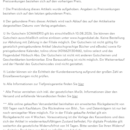
Preissenkungen beziehen sich auf den vorherigen Preis.
Die Preisbindung dieses Artikels wurde aufgehoben. Angaben zu Preissenkungen
7
beziehen sich auf den letzten gebundenen Preis.
Der gebundene Preis dieses Artikels wird nach Ablauf des auf der Artikelseite
8
dargestellten Datums vom Verlag angehoben.
Ihr Gutschein SOMMER13 gilt bis einschließlich 10.08.2026. Sie können den
12
Gutschein ausschließlich online einlösen unter www.hugendubel.de. Keine Bestellung
zur Abholung mit Zahlung in der Filiale möglich. Der Gutschein ist nicht gültig für
gesetzlich preisgebundene Artikel (deutschsprachige Bücher und eBooks) sowie für
preisgebundene Kalender, tolino shine (4016621130466), tolino select und das
Hugendubel Hörbuch Abo. Der Gutschein ist nicht mit anderen Gutscheinen und
Geschenkkarten kombinierbar. Eine Barauszahlung ist nicht möglich. Ein Weiterverkauf
und der Handel des Gutscheincodes sind nicht gestattet.
Leider können wir die Echtheit der Kundenbewertung aufgrund der großen Zahl an
15
Einzelbewertungen nicht prüfen.
Alle Informationen zur Tiefpreisgarantie finden Sie
hier
16
Alle Preise verstehen sich inkl. der gesetzlichen MwSt. Informationen über den
*
Versand und anfallende Versandkosten finden Sie
hier
Alle online gekauften Versandartikel beinhalten ein erweitertes Rückgaberecht von
***
100 Tagen nach Kaufdatum. Die Rücknahme von Bild-, Ton- und Datenträgern ist nur bei
noch versiegelter Ware möglich. Für in der Filiale gekaufte Artikel gilt ein
Rückgaberecht von 4 Wochen. Voraussetzung ist die Vorlage des Kassenbons und dass
sich der Artikel in wiederverkaufsfähigem Zustand befindet. Für digitale Produkte gilt
weiterhin die gesetzliche Widerrufsfrist von 14 Tagen. Bitte senden Sie Ihren Widerruf
zu digitalen Produkten per Mail an info@hugendubel.de.