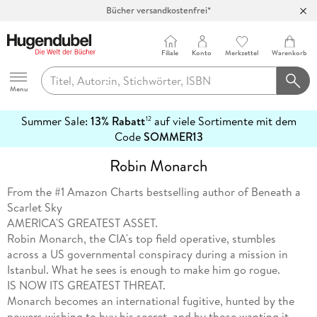
Bücher versandkostenfrei*
100 Tage Rückgaberecht***
Abholung in über 100 Filialen
Filiale
Konto
Merkzettel
Warenkorb
Hugendubel
Menu
Summer Sale:
13% Rabatt
auf viele Sortimente mit dem
12
mehr
Code
SOMMER13
erfahren
Robin Monarch
From the #1 Amazon Charts bestselling author of Beneath a
Scarlet Sky
AMERICA'S GREATEST ASSET.
Robin Monarch, the CIA's top field operative, stumbles
across a US governmental conspiracy during a mission in
Istanbul. What he sees is enough to make him go rogue.
IS NOW ITS GREATEST THREAT.
Monarch becomes an international fugitive, hunted by the
powers wishing to buy his secret, and by those wanting it