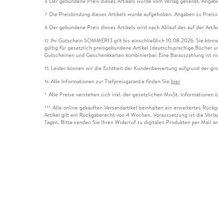
Der gebundene Preis dieses Artikels wurde vom Verlag gesenkt. Angabe
6
Die Preisbindung dieses Artikels wurde aufgehoben. Angaben zu Preis
7
Der gebundene Preis dieses Artikels wird nach Ablauf des auf der Arti
8
Ihr Gutschein SOMMER13 gilt bis einschließlich 10.08.2026. Sie könne
12
gültig für gesetzlich preisgebundene Artikel (deutschsprachige Bücher 
Gutscheinen und Geschenkkarten kombinierbar. Eine Barauszahlung ist ni
Leider können wir die Echtheit der Kundenbewertung aufgrund der gro
15
Alle Informationen zur Tiefpreisgarantie finden Sie
hier
16
Alle Preise verstehen sich inkl. der gesetzlichen MwSt. Informationen 
*
Alle online gekauften Versandartikel beinhalten ein erweitertes Rück
***
Artikel gilt ein Rückgaberecht von 4 Wochen. Voraussetzung ist die Vorlag
Tagen. Bitte senden Sie Ihren Widerruf zu digitalen Produkten per Mail 