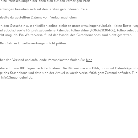
n zu Preissenkungen beziehen sich auf den vorherigen Preis.
senkungen beziehen sich auf den letzten gebundenen Preis.
kelseite dargestellten Datums vom Verlag angehoben.
n den Gutschein ausschließlich online einlösen unter www.hugendubel.de. Keine Bestellung z
und eBooks) sowie für preisgebundene Kalender, tolino shine (4016621130466), tolino selec
cht möglich. Ein Weiterverkauf und der Handel des Gutscheincodes sind nicht gestattet.
ßen Zahl an Einzelbewertungen nicht prüfen.
über den Versand und anfallende Versandkosten finden Sie
hier
gaberecht von 100 Tagen nach Kaufdatum. Die Rücknahme von Bild-, Ton- und Datenträgern ist 
e des Kassenbons und dass sich der Artikel in wiederverkaufsfähigem Zustand befindet. Für d
an info@hugendubel.de.