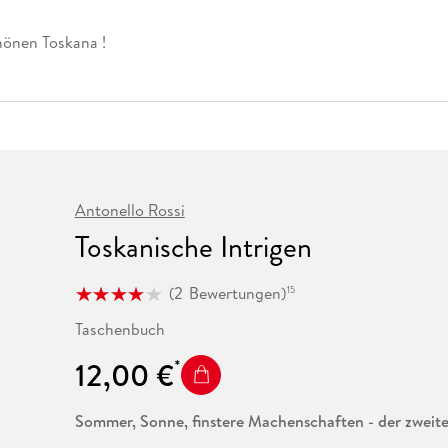
Fremdsprachige Bücher
n Lernhilfen
 Jugendbücher
eiber
Hörbuch Downloads im Bundle
cher
 Vergleich
 Puzzlezubehör
Lernen
New Adult
STABILO
Taschenbücher
chönen Toskana !
hilfen
hriller
 Backen
er
lender
Ratgeber
op
hriller
Romance
Sachbücher
precher:innen
Science Fiction
Fremdsprachige Bücher
Antonello Rossi
Toskanische Intrigen
(
2
Bewertungen
)
15
Taschenbuch
12,00 €
Sommer, Sonne, finstere Machenschaften - der zweite 