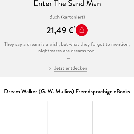
Enter The Sand Man
Buch (kartoniert)
21,49 €
They say a dream is a wish, but what they forgot to mention,
nightmares are dreams too.
Jetzt entdecken
As the city darkens and humans descend into sleep, a
powerful being enters the Earth Realm. This mysterious
creature, known as the Sandman, takes control of our
dreams and battles for control of souls.
Dream Walker (G. W. Mullins) Fremdsprachige eBooks
After a boy named Zach is taken into the other realm, he
awakens to a new world filled with nightmares. He is joined
by two others, Daniel and Jen, as they battle to escape the
Dream World, and find their way back to reality.