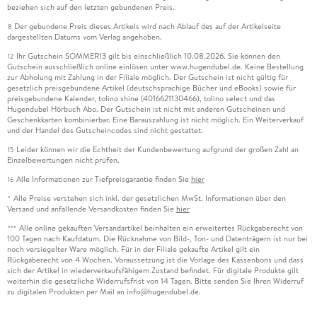
beziehen sich auf den letzten gebundenen Preis.
Der gebundene Preis dieses Artikels wird nach Ablauf des auf der Artikelseite
8
dargestellten Datums vom Verlag angehoben.
Ihr Gutschein SOMMER13 gilt bis einschließlich 10.08.2026. Sie können den
12
Gutschein ausschließlich online einlösen unter www.hugendubel.de. Keine Bestellung
zur Abholung mit Zahlung in der Filiale möglich. Der Gutschein ist nicht gültig für
gesetzlich preisgebundene Artikel (deutschsprachige Bücher und eBooks) sowie für
preisgebundene Kalender, tolino shine (4016621130466), tolino select und das
Hugendubel Hörbuch Abo. Der Gutschein ist nicht mit anderen Gutscheinen und
Geschenkkarten kombinierbar. Eine Barauszahlung ist nicht möglich. Ein Weiterverkauf
und der Handel des Gutscheincodes sind nicht gestattet.
Leider können wir die Echtheit der Kundenbewertung aufgrund der großen Zahl an
15
Einzelbewertungen nicht prüfen.
Alle Informationen zur Tiefpreisgarantie finden Sie
hier
16
Alle Preise verstehen sich inkl. der gesetzlichen MwSt. Informationen über den
*
Versand und anfallende Versandkosten finden Sie
hier
Alle online gekauften Versandartikel beinhalten ein erweitertes Rückgaberecht von
***
100 Tagen nach Kaufdatum. Die Rücknahme von Bild-, Ton- und Datenträgern ist nur bei
noch versiegelter Ware möglich. Für in der Filiale gekaufte Artikel gilt ein
Rückgaberecht von 4 Wochen. Voraussetzung ist die Vorlage des Kassenbons und dass
sich der Artikel in wiederverkaufsfähigem Zustand befindet. Für digitale Produkte gilt
weiterhin die gesetzliche Widerrufsfrist von 14 Tagen. Bitte senden Sie Ihren Widerruf
zu digitalen Produkten per Mail an info@hugendubel.de.