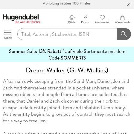
Abholung in über 100 Filialen
Filiale
Konto
Merkzettel
Warenkorb
Hugendubel
Menu
Summer Sale:
13% Rabatt
auf viele Sortimente mit dem
12
mehr
Code
SOMMER13
erfahren
Dream Walker (G. W. Mullins)
After narrowly escaping from the Sand Man; Daniel, Jen and
Zach find themselves stranded in a pocket universe, where
missing objects and people from all times are collected. It is
there, that Daniel and Zach discover during their orb to
escape, a dark entity joined them and inhabited Jen's body.
As the entity begins to grow out of control, they must search
for a way to free Jen.
A race is underway to find a way to escape the Land of Lost