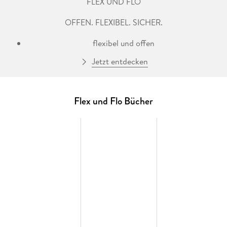
FLEX UND FLO
OFFEN. FLEXIBEL. SICHER.
flexibel und offen
Jetzt entdecken
FLEX UND FLO ist ein modernes Unterrichtswerk für den
offenen, flexiblen Mathematikunterricht, in
Jahrgangsklassen ebenso wie in jahrgangsübergreifenden
Lerngruppen. Die vier Themenhefte pro Schuljahr
Flex und Flo Bücher
ermöglichen das selbstständige Arbeiten sowie das Lernen
auf eigenen Wegen und im eigenen Lerntempo - für einen
differenzierten Mathematikunterricht.
kompetenzorientiert und klar strukturiert
FLEX UND FLO sichert das Erreichen der geforderten
Lernziele und Kompetenzen für jedes Kind. Die Themenhefte
sind inhaltlich klar strukturiert und regen die Kinder so zu
selbstständigen mathematischen Entdeckungen an. Die
sympathischen Leitfiguren Flex und Flo unterstützen beim
Formulieren von Entdeckungen durch systematische