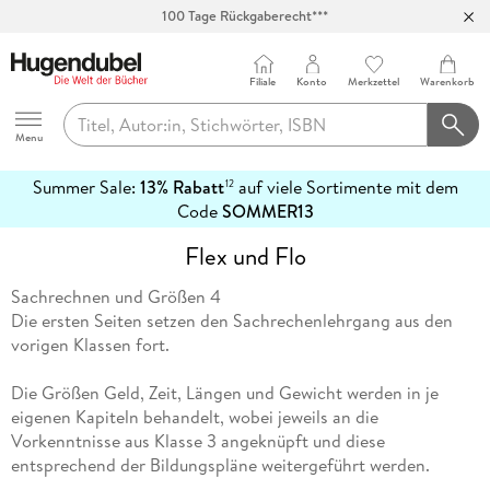
100 Tage Rückgaberecht***
Abholung in über 100 Filialen
Filiale
Konto
Merkzettel
Warenkorb
Hugendubel
Menu
Summer Sale:
13% Rabatt
auf viele Sortimente mit dem
12
mehr
Code
SOMMER13
erfahren
Flex und Flo
Sachrechnen und Größen 4
Die ersten Seiten setzen den Sachrechenlehrgang aus den
vorigen Klassen fort.
Die Größen Geld, Zeit, Längen und Gewicht werden in je
eigenen Kapiteln behandelt, wobei jeweils an die
Vorkenntnisse aus Klasse 3 angeknüpft und diese
entsprechend der Bildungspläne weitergeführt werden.