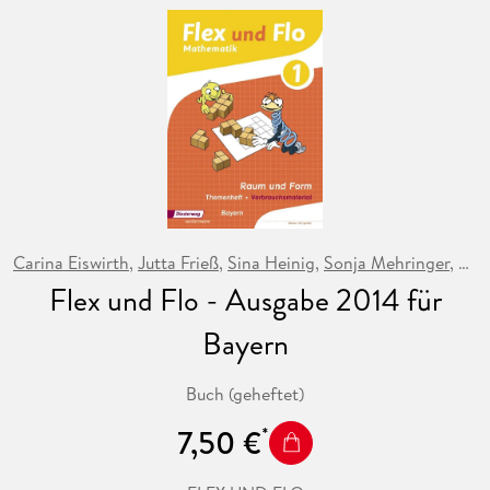
Carina Eiswirth
,
Jutta Frieß
,
Sina Heinig
,
Sonja Mehringer
,
Kat
Flex und Flo - Ausgabe 2014 für
Bayern
Buch (geheftet)
7,50 €