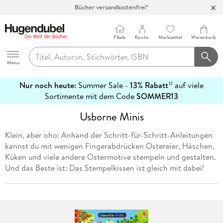
Bücher versandkostenfrei*
100 Tage Rückgaberecht***
Abholung in über 100 Filialen
Filiale
Konto
Merkzettel
Warenkorb
Hugendubel
Menu
Nur noch heute:
Summer Sale -
13% Rabatt
auf viele
12
mehr
Sortimente mit dem Code
SOMMER13
erfahren
Usborne Minis
Klein, aber oho: Anhand der Schritt-für-Schritt-Anleitungen
kannst du mit wenigen Fingerabdrücken Ostereier, Häschen,
Küken und viele andere Ostermotive stempeln und gestalten.
Und das Beste ist: Das Stempelkissen ist gleich mit dabei!