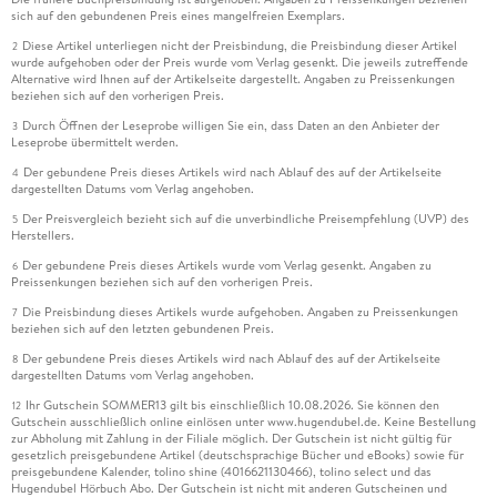
sich auf den gebundenen Preis eines mangelfreien Exemplars.
Diese Artikel unterliegen nicht der Preisbindung, die Preisbindung dieser Artikel
2
wurde aufgehoben oder der Preis wurde vom Verlag gesenkt. Die jeweils zutreffende
Alternative wird Ihnen auf der Artikelseite dargestellt. Angaben zu Preissenkungen
beziehen sich auf den vorherigen Preis.
Durch Öffnen der Leseprobe willigen Sie ein, dass Daten an den Anbieter der
3
Leseprobe übermittelt werden.
Der gebundene Preis dieses Artikels wird nach Ablauf des auf der Artikelseite
4
dargestellten Datums vom Verlag angehoben.
Der Preisvergleich bezieht sich auf die unverbindliche Preisempfehlung (UVP) des
5
Herstellers.
Der gebundene Preis dieses Artikels wurde vom Verlag gesenkt. Angaben zu
6
Preissenkungen beziehen sich auf den vorherigen Preis.
Die Preisbindung dieses Artikels wurde aufgehoben. Angaben zu Preissenkungen
7
beziehen sich auf den letzten gebundenen Preis.
Der gebundene Preis dieses Artikels wird nach Ablauf des auf der Artikelseite
8
dargestellten Datums vom Verlag angehoben.
Ihr Gutschein SOMMER13 gilt bis einschließlich 10.08.2026. Sie können den
12
Gutschein ausschließlich online einlösen unter www.hugendubel.de. Keine Bestellung
zur Abholung mit Zahlung in der Filiale möglich. Der Gutschein ist nicht gültig für
gesetzlich preisgebundene Artikel (deutschsprachige Bücher und eBooks) sowie für
preisgebundene Kalender, tolino shine (4016621130466), tolino select und das
Hugendubel Hörbuch Abo. Der Gutschein ist nicht mit anderen Gutscheinen und