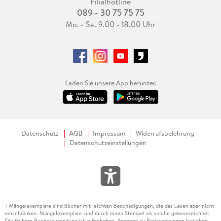
Filialhotline
089 - 30 75 75 75
Mo. - Sa. 9.00 - 18.00 Uhr
Laden Sie unsere App herunter.
Datenschutz
AGB
Impressum
Widerrufsbelehrung
Datenschutzeinstellungen
Mängelexemplare sind Bücher mit leichten Beschädigungen, die das Lesen aber nicht
1
einschränken. Mängelexemplare sind durch einen Stempel als solche gekennzeichnet.
Die frühere Buchpreisbindung ist aufgehoben. Angaben zu Preissenkungen beziehen