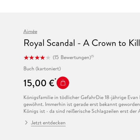
Fremdsprachige Bücher
n Lernhilfen
 Jugendbücher
eiber
Hörbuch Downloads im Bundle
cher
 Vergleich
 Puzzlezubehör
Lernen
New Adult
STABILO
Taschenbücher
hilfen
hriller
 Backen
er
lender
Ratgeber
op
hriller
Romance
Aimée
Sachbücher
Royal Scandal - A Crown to Kill
precher:innen
Science Fiction
Fremdsprachige Bücher
(
15
Bewertungen
)
15
Buch (kartoniert)
15,00 €
Königsfamilie in tödlicher GefahrDie 18-jährige Evan 
gewöhnt. Immerhin ist gerade erst bekannt geworden, 
Königs ist - da sind reißerische Schlagzeilen erst der
Während immer mehr Informationen über sie an die Öf
Jetzt entdecken
mysteriöse Drohungen. Und als es zu einem Mordansch
die Lage vollends. Verdächtige gibt es offiziell keine,
Person nicht irgendwer ist - und dass sie sich mit ihr