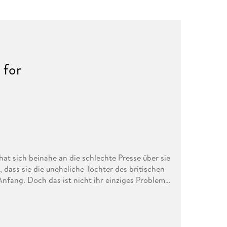
 for
hat sich beinahe an die schlechte Presse über sie
dass sie die uneheliche Tochter des britischen
 Anfang. Doch das ist nicht ihr einziges Problem:
fentlichkeit durchsickern, erhält Evan
lag auf sie und ihre Familie kommt, eskaliert
 doch Evan ist sicher, dass die verantwortliche
 zusammen im Palast befindet . . . Band 2 der