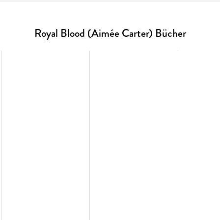
aufregenden Reihe mit glamourösem Setting in der We
Royal Blood (Aimée Carter) Bücher