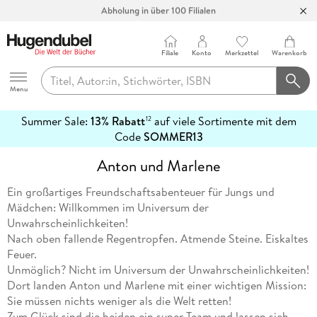
Abholung in über 100 Filialen
Filiale
Konto
Merkzettel
Warenkorb
Hugendubel
Menu
Summer Sale:
13% Rabatt
auf viele Sortimente mit dem
12
mehr
Code
SOMMER13
erfahren
Anton und Marlene
Ein großartiges Freundschaftsabenteuer für Jungs und
Mädchen: Willkommen im Universum der
Unwahrscheinlichkeiten!
Nach oben fallende Regentropfen. Atmende Steine. Eiskaltes
Feuer.
Unmöglich? Nicht im Universum der Unwahrscheinlichkeiten!
Dort landen Anton und Marlene mit einer wichtigen Mission:
Sie müssen nichts weniger als die Welt retten!
Zum Glück sind die beiden ein super Team und lassen sich