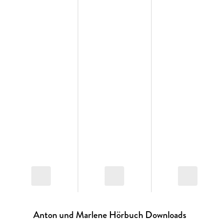
aus den Fugen zu geraten. Leider wäre davon auch unsere
Welt betroffen . . . Ob Anton und Marlene tatsächlich die
Retter sind, für die sie gehalten werden?
Ein turbulentes Abenteuer voll sprühender Phantasie über
Zusammenhalt, die Freundschaft und wahrhaftige
Wahrheiten.
Anton und Marlene Hörbuch Downloads