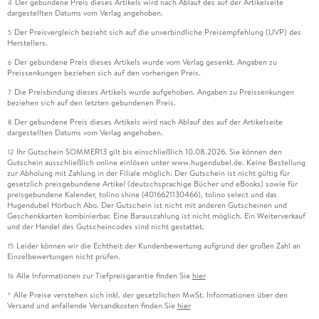
Der gebundene Preis dieses Artikels wird nach Ablauf des auf der Artikelseite
4
dargestellten Datums vom Verlag angehoben.
Der Preisvergleich bezieht sich auf die unverbindliche Preisempfehlung (UVP) des
5
Herstellers.
Der gebundene Preis dieses Artikels wurde vom Verlag gesenkt. Angaben zu
6
Preissenkungen beziehen sich auf den vorherigen Preis.
Die Preisbindung dieses Artikels wurde aufgehoben. Angaben zu Preissenkungen
7
beziehen sich auf den letzten gebundenen Preis.
Der gebundene Preis dieses Artikels wird nach Ablauf des auf der Artikelseite
8
dargestellten Datums vom Verlag angehoben.
Ihr Gutschein SOMMER13 gilt bis einschließlich 10.08.2026. Sie können den
12
Gutschein ausschließlich online einlösen unter www.hugendubel.de. Keine Bestellung
zur Abholung mit Zahlung in der Filiale möglich. Der Gutschein ist nicht gültig für
gesetzlich preisgebundene Artikel (deutschsprachige Bücher und eBooks) sowie für
preisgebundene Kalender, tolino shine (4016621130466), tolino select und das
Hugendubel Hörbuch Abo. Der Gutschein ist nicht mit anderen Gutscheinen und
Geschenkkarten kombinierbar. Eine Barauszahlung ist nicht möglich. Ein Weiterverkauf
und der Handel des Gutscheincodes sind nicht gestattet.
Leider können wir die Echtheit der Kundenbewertung aufgrund der großen Zahl an
15
Einzelbewertungen nicht prüfen.
Alle Informationen zur Tiefpreisgarantie finden Sie
hier
16
Alle Preise verstehen sich inkl. der gesetzlichen MwSt. Informationen über den
*
Versand und anfallende Versandkosten finden Sie
hier