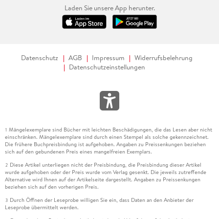
Laden Sie unsere App herunter.
Datenschutz
AGB
Impressum
Widerrufsbelehrung
Datenschutzeinstellungen
Mängelexemplare sind Bücher mit leichten Beschädigungen, die das Lesen aber nicht
1
einschränken. Mängelexemplare sind durch einen Stempel als solche gekennzeichnet.
Die frühere Buchpreisbindung ist aufgehoben. Angaben zu Preissenkungen beziehen
sich auf den gebundenen Preis eines mangelfreien Exemplars.
Diese Artikel unterliegen nicht der Preisbindung, die Preisbindung dieser Artikel
2
wurde aufgehoben oder der Preis wurde vom Verlag gesenkt. Die jeweils zutreffende
Alternative wird Ihnen auf der Artikelseite dargestellt. Angaben zu Preissenkungen
beziehen sich auf den vorherigen Preis.
Durch Öffnen der Leseprobe willigen Sie ein, dass Daten an den Anbieter der
3
Leseprobe übermittelt werden.