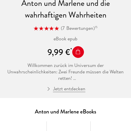
Anton und Marlene und die
wahrhaftigen Wahrheiten
(
7
Bewertungen
)
15
eBook epub
9,99 €
Willkommen zurück im Universum der
Unwahrscheinlichkeiten: Zwei Freunde müssen die Welten
retten!
Jetzt entdecken
Eigentlich würden sich Anton und Marlene gerne einmal um
das wirkliche Leben um sich herum kümmern. Aber dazu
bleibt ihnen keine Zeit. Denn das Paralleluniversum ist in
Gefahr, und es ruft ausgerechnet nach ihnen! In der anderen
Anton und Marlene eBooks
Welt begegnen ihnen rosa Bonbonberge und blaue Wesen,
die niemals auf die Toilette müssen. Doch zwischen
ebendiesen Wesen herrscht Streit, und dadurch droht alles