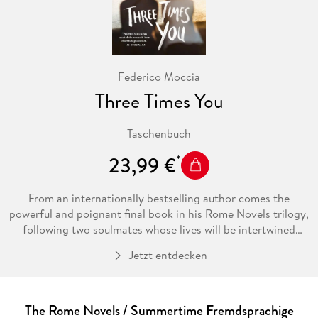
Federico Moccia
Three Times You
Taschenbuch
23,99 €
From an internationally bestselling author comes the
powerful and poignant final book in his Rome Novels trilogy,
following two soulmates whose lives will be intertwined
forever—perfect for fans of Reminders of Him and In Five
Jetzt entdecken
Years.
Step Mancini has more than any man has a right to ask for.
He has succeeded beyond his wildest dreams as a television
The Rome Novels / Summertime Fremdsprachige