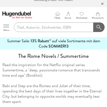
Bücher versandkostenfrei*
100 Tage Rückgaberecht***
Filiale
Konto
Merkzettel
Warenkorb
Abholung in über 100 Filialen
Hugendubel
Menu
Summer Sale:
13% Rabatt
auf viele Sortimente mit dem
12
mehr
Code
SOMMER13
erfahren
The Rome Novels / Summertime
Read the inspiration for the Netflix original series
Summertime, a "deep, passionate romance that transcends
time and age" (Booklist).
Babi and Step are the Romeo and Juliet of their time,
spending the best days of their lives together in the Eternal
City, but belonging to opposite worlds may eventually tear
them apart.