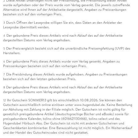
Diese Artikel unterliegen nicht der Preisbindung, die Preisbindung dieser Artikel
2
wurde aufgehoben oder der Preis wurde vom Verlag gesenkt. Die jeweils zutreffende
Alternative wird Ihnen auf der Artikelseite dargestellt. Angaben zu Preissenkungen
beziehen sich auf den vorherigen Preis.
Durch Öffnen der Leseprobe willigen Sie ein, dass Daten an den Anbieter der
3
Leseprobe übermittelt werden.
Der gebundene Preis dieses Artikels wird nach Ablauf des auf der Artikelseite
4
dargestellten Datums vom Verlag angehoben.
Der Preisvergleich bezieht sich auf die unverbindliche Preisempfehlung (UVP) des
5
Herstellers.
Der gebundene Preis dieses Artikels wurde vom Verlag gesenkt. Angaben zu
6
Preissenkungen beziehen sich auf den vorherigen Preis.
Die Preisbindung dieses Artikels wurde aufgehoben. Angaben zu Preissenkungen
7
beziehen sich auf den letzten gebundenen Preis.
Der gebundene Preis dieses Artikels wird nach Ablauf des auf der Artikelseite
8
dargestellten Datums vom Verlag angehoben.
Ihr Gutschein SOMMER13 gilt bis einschließlich 10.08.2026. Sie können den
12
Gutschein ausschließlich online einlösen unter www.hugendubel.de. Keine Bestellung
zur Abholung mit Zahlung in der Filiale möglich. Der Gutschein ist nicht gültig für
gesetzlich preisgebundene Artikel (deutschsprachige Bücher und eBooks) sowie für
preisgebundene Kalender, tolino shine (4016621130466), tolino select und das
Hugendubel Hörbuch Abo. Der Gutschein ist nicht mit anderen Gutscheinen und
Geschenkkarten kombinierbar. Eine Barauszahlung ist nicht möglich. Ein Weiterverkauf
und der Handel des Gutscheincodes sind nicht gestattet.