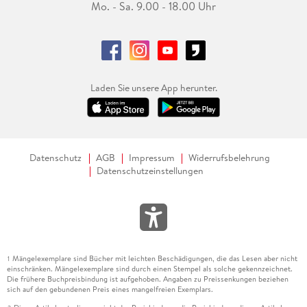
Mo. - Sa. 9.00 - 18.00 Uhr
Laden Sie unsere App herunter.
Datenschutz
AGB
Impressum
Widerrufsbelehrung
Datenschutzeinstellungen
Mängelexemplare sind Bücher mit leichten Beschädigungen, die das Lesen aber nicht
1
einschränken. Mängelexemplare sind durch einen Stempel als solche gekennzeichnet.
Die frühere Buchpreisbindung ist aufgehoben. Angaben zu Preissenkungen beziehen
sich auf den gebundenen Preis eines mangelfreien Exemplars.