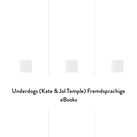
du dich von
Loewe Wow!
begeistern.
*basierend auf einer Online-Umfrage mit 1. 263
Teilnehmer*innen
Underdogs (Kate & Jol Temple) Fremdsprachige
eBooks