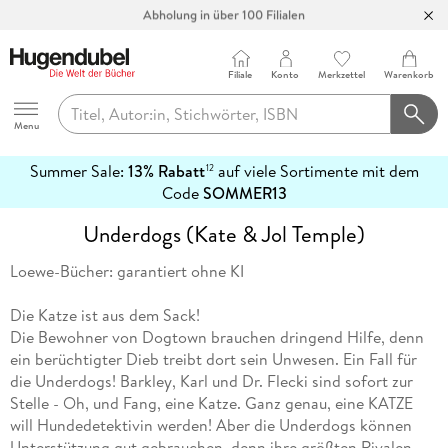
Abholung in über 100 Filialen
Filiale
Konto
Merkzettel
Warenkorb
Hugendubel
Menu
Summer Sale:
13% Rabatt
auf viele Sortimente mit dem
12
mehr
Code
SOMMER13
erfahren
Underdogs (Kate & Jol Temple)
Loewe-Bücher: garantiert ohne KI
Die Katze ist aus dem Sack!
Die Bewohner von Dogtown brauchen dringend Hilfe, denn
ein berüchtigter Dieb treibt dort sein Unwesen. Ein Fall für
die Underdogs! Barkley, Karl und Dr. Flecki sind sofort zur
Stelle - Oh, und Fang, eine Katze. Ganz genau, eine KATZE
will Hundedetektivin werden! Aber die Underdogs können
Unterstützung gut gebrauchen, denn ihre größten Rivalen,