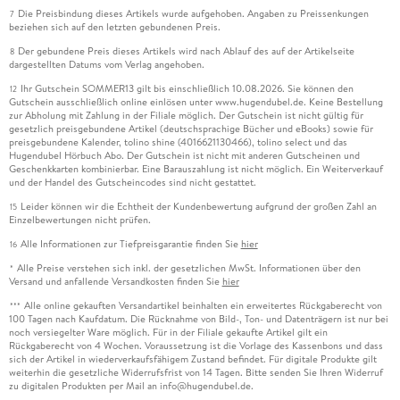
Die Preisbindung dieses Artikels wurde aufgehoben. Angaben zu Preissenkungen
7
beziehen sich auf den letzten gebundenen Preis.
Der gebundene Preis dieses Artikels wird nach Ablauf des auf der Artikelseite
8
dargestellten Datums vom Verlag angehoben.
Ihr Gutschein SOMMER13 gilt bis einschließlich 10.08.2026. Sie können den
12
Gutschein ausschließlich online einlösen unter www.hugendubel.de. Keine Bestellung
zur Abholung mit Zahlung in der Filiale möglich. Der Gutschein ist nicht gültig für
gesetzlich preisgebundene Artikel (deutschsprachige Bücher und eBooks) sowie für
preisgebundene Kalender, tolino shine (4016621130466), tolino select und das
Hugendubel Hörbuch Abo. Der Gutschein ist nicht mit anderen Gutscheinen und
Geschenkkarten kombinierbar. Eine Barauszahlung ist nicht möglich. Ein Weiterverkauf
und der Handel des Gutscheincodes sind nicht gestattet.
Leider können wir die Echtheit der Kundenbewertung aufgrund der großen Zahl an
15
Einzelbewertungen nicht prüfen.
Alle Informationen zur Tiefpreisgarantie finden Sie
hier
16
Alle Preise verstehen sich inkl. der gesetzlichen MwSt. Informationen über den
*
Versand und anfallende Versandkosten finden Sie
hier
Alle online gekauften Versandartikel beinhalten ein erweitertes Rückgaberecht von
***
100 Tagen nach Kaufdatum. Die Rücknahme von Bild-, Ton- und Datenträgern ist nur bei
noch versiegelter Ware möglich. Für in der Filiale gekaufte Artikel gilt ein
Rückgaberecht von 4 Wochen. Voraussetzung ist die Vorlage des Kassenbons und dass
sich der Artikel in wiederverkaufsfähigem Zustand befindet. Für digitale Produkte gilt
weiterhin die gesetzliche Widerrufsfrist von 14 Tagen. Bitte senden Sie Ihren Widerruf
zu digitalen Produkten per Mail an info@hugendubel.de.