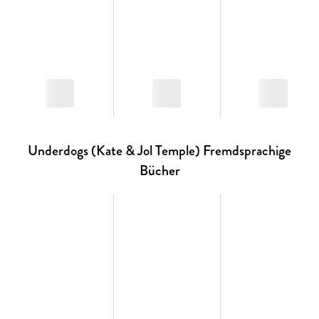
Wow!
- Das will ich lesen!
Entdecke die
einzigartigen Geschichten
von
Loewe Wow! ,
deren
prämierte
Erzählweise und
animierende Gestaltung
jedes Kind
fürs Lesen begeistern
. Auch leseerfahrene Kinder
finden bei
Loewe Wow!
schnell neue
Lieblingsgeschichten
.
Dafür sorgen liebevolle Charaktere, die man immer wieder
gerne auf ihren Abenteuern begleitet. Ob mitreißende
Abenteuergeschichten, spannende Kinderkrimis oder witzige
Fantasy-Geschichten - für jedes Kind gibt es das perfekte
Wow! -Buch.
Underdogs (Kate & Jol Temple) Fremdsprachige
Loewe Wow! -
Bücher sind
Bücher
- Motivierend
- Vielfältig
- Prämiert mit dem Lesekompass 2020 & 2021 der Stiftung
Lesen
- Dein SPIEGEL-Bestseller
Übrigens: 98, 9 % der Kinder und Eltern, die ein
Loewe Wow! -
Buch gelesen haben, würden es weiterempfehlen. * Lass auch