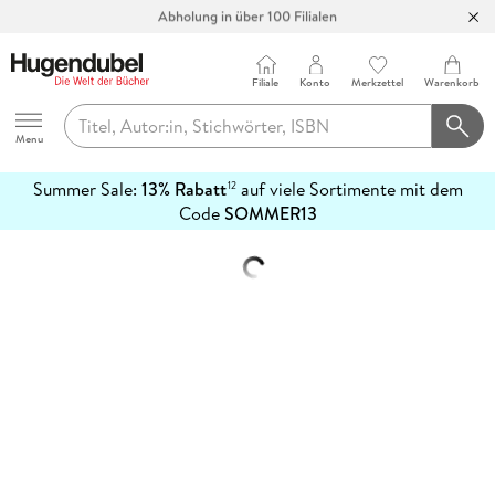
Abholung in über 100 Filialen
Filiale
Konto
Merkzettel
Warenkorb
Hugendubel
Menu
Summer Sale:
13% Rabatt
auf viele Sortimente mit dem
12
mehr
Code
SOMMER13
erfahren