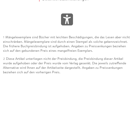
Mängelexemplare sind Bücher mit leichten Beschädigungen, die das Lesen aber nicht
1
einschränken. Mängelexemplare sind durch einen Stempel als solche gekennzeichnet.
Die frühere Buchpreisbindung ist aufgehoben. Angaben zu Preissenkungen beziehen
sich auf den gebundenen Preis eines mangelfreien Exemplars.
Diese Artikel unterliegen nicht der Preisbindung, die Preisbindung dieser Artikel
2
wurde aufgehoben oder der Preis wurde vom Verlag gesenkt. Die jeweils zutreffende
Alternative wird Ihnen auf der Artikelseite dargestellt. Angaben zu Preissenkungen
beziehen sich auf den vorherigen Preis.
Durch Öffnen der Leseprobe willigen Sie ein, dass Daten an den Anbieter der
3
Leseprobe übermittelt werden.
Der gebundene Preis dieses Artikels wird nach Ablauf des auf der Artikelseite
4
dargestellten Datums vom Verlag angehoben.
Der Preisvergleich bezieht sich auf die unverbindliche Preisempfehlung (UVP) des
5
Herstellers.
Der gebundene Preis dieses Artikels wurde vom Verlag gesenkt. Angaben zu
6
Preissenkungen beziehen sich auf den vorherigen Preis.
Die Preisbindung dieses Artikels wurde aufgehoben. Angaben zu Preissenkungen
7