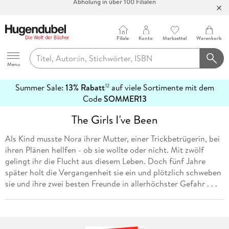
Bücher versandkostenfrei*
100 Tage Rückgaberecht***
Filiale
Konto
Merkzettel
Warenkorb
Abholung in über 100 Filialen
Hugendubel
Menu
Summer Sale:
13% Rabatt
auf viele Sortimente mit dem
12
mehr
Code
SOMMER13
erfahren
The Girls I've Been
Als Kind musste Nora ihrer Mutter, einer Trickbetrügerin, bei
ihren Plänen hellfen - ob sie wollte oder nicht. Mit zwölf
gelingt ihr die Flucht aus diesem Leben. Doch fünf Jahre
später holt die Vergangenheit sie ein und plötzlich schweben
sie und ihre zwei besten Freunde in allerhöchster Gefahr . . .