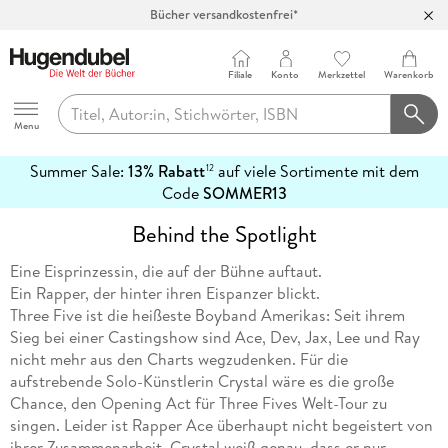
Bücher versandkostenfrei*
100 Tage Rückgaberecht***
Abholung in über 100 Filialen
Filiale
Konto
Merkzettel
Warenkorb
Hugendubel
Menu
Summer Sale:
13% Rabatt
auf viele Sortimente mit dem
12
mehr
Code
SOMMER13
erfahren
Behind the Spotlight
Eine Eisprinzessin, die auf der Bühne auftaut.
Ein Rapper, der hinter ihren Eispanzer blickt.
Three Five ist die heißeste Boyband Amerikas: Seit ihrem
Sieg bei einer Castingshow sind Ace, Dev, Jax, Lee und Ray
nicht mehr aus den Charts wegzudenken. Für die
aufstrebende Solo-Künstlerin Crystal wäre es die große
Chance, den Opening Act für Three Fives Welt-Tour zu
singen. Leider ist Rapper Ace überhaupt nicht begeistert von
ihrer Zusammenarbeit. Crystal weiß genau, dass er nur