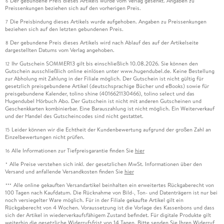
Der gebundene Preis dieses Artikels wurde vom Verlag gesenkt. Angaben zu
6
Preissenkungen beziehen sich auf den vorherigen Preis.
Die Preisbindung dieses Artikels wurde aufgehoben. Angaben zu Preissenkungen
7
beziehen sich auf den letzten gebundenen Preis.
Der gebundene Preis dieses Artikels wird nach Ablauf des auf der Artikelseite
8
dargestellten Datums vom Verlag angehoben.
Ihr Gutschein SOMMER13 gilt bis einschließlich 10.08.2026. Sie können den
12
Gutschein ausschließlich online einlösen unter www.hugendubel.de. Keine Bestellung
zur Abholung mit Zahlung in der Filiale möglich. Der Gutschein ist nicht gültig für
gesetzlich preisgebundene Artikel (deutschsprachige Bücher und eBooks) sowie für
preisgebundene Kalender, tolino shine (4016621130466), tolino select und das
Hugendubel Hörbuch Abo. Der Gutschein ist nicht mit anderen Gutscheinen und
Geschenkkarten kombinierbar. Eine Barauszahlung ist nicht möglich. Ein Weiterverkauf
und der Handel des Gutscheincodes sind nicht gestattet.
Leider können wir die Echtheit der Kundenbewertung aufgrund der großen Zahl an
15
Einzelbewertungen nicht prüfen.
Alle Informationen zur Tiefpreisgarantie finden Sie
hier
16
Alle Preise verstehen sich inkl. der gesetzlichen MwSt. Informationen über den
*
Versand und anfallende Versandkosten finden Sie
hier
Alle online gekauften Versandartikel beinhalten ein erweitertes Rückgaberecht von
***
100 Tagen nach Kaufdatum. Die Rücknahme von Bild-, Ton- und Datenträgern ist nur bei
noch versiegelter Ware möglich. Für in der Filiale gekaufte Artikel gilt ein
Rückgaberecht von 4 Wochen. Voraussetzung ist die Vorlage des Kassenbons und dass
sich der Artikel in wiederverkaufsfähigem Zustand befindet. Für digitale Produkte gilt
weiterhin die gesetzliche Widerrufsfrist von 14 Tagen. Bitte senden Sie Ihren Widerruf