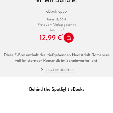
eBook epub
Statt
13,99 €
Preis vom Verlag gesenkt
6
Jetzt nur
12,99 €
Diese E-Box enthält drei tiefgehenden New Adult Romances
voll knisternder Romantik im Scheinwerferlicht:
Jetzt entdecken
Hidden Underneath
Behind the Spotlight eBooks
Three Five
ist die heißeste Boyband Amerikas: Seit ihrem Sieg
bei einer Castingshow sind Ace, Dev, Jax, Lee und Ray nicht
mehr aus den Charts wegzudenken. Für die aufstrebende