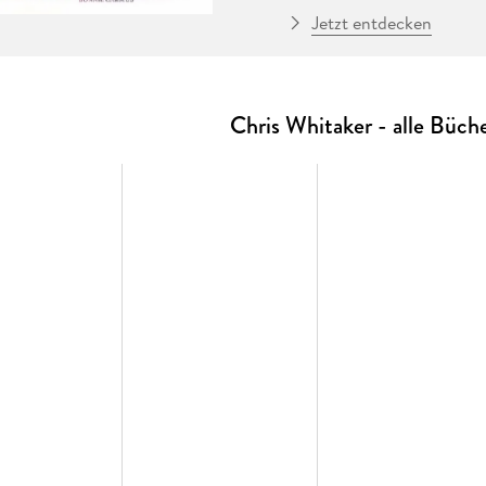
ein Meisterwerk: zugleich
Jetzt entdecken
Liebesgeschichte.
»
Er hatte nicht gewusst, d
Es ist gleißend heller Hoc
Chris Whitaker - alle Büch
wird. Für seine beste Freu
zusammen. Sie isst, schläf
Hause zu holen.
Patch verbringt unendlich
Bis er eine Hand in seiner
holt Patch aus dem Dunkel
Patch wird schließlich bef
dass es Grace wirklich gab.
Verbrechen sühnen, das ihn
die Wahrheit, aber mit gan
bedeutet, dass sie ihn für
Die Geschichte von Saint 