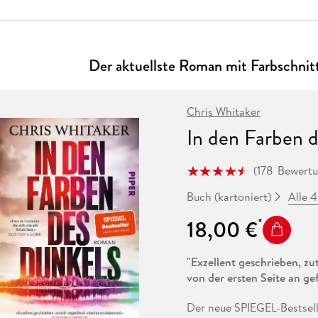
Fremdsprachige Bücher
n Lernhilfen
 Jugendbücher
eiber
Hörbuch Downloads im Bundle
cher
 Vergleich
 Puzzlezubehör
Lernen
New Adult
STABILO
Taschenbücher
hilfen
hriller
 Backen
er
lender
Ratgeber
op
Der aktuellste Roman mit Farbschnit
hriller
Romance
Sachbücher
precher:innen
Science Fiction
Chris Whitaker
Fremdsprachige Bücher
In den Farben 
(
178
Bewert
Alle 
Buch (kartoniert)
18,00 €
"Exzellent geschrieben, zut
von der ersten Seite an gef
Der neue SPIEGEL-Bestsell