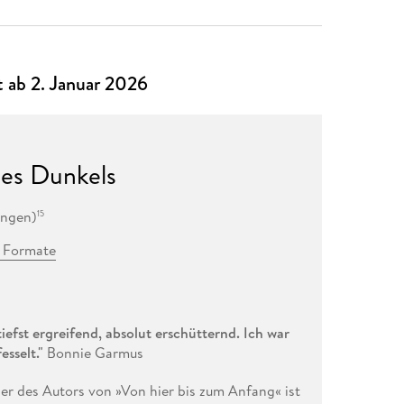
t ab 2. Januar 2026
des Dunkels
ungen
)
15
4 Formate
iefst ergreifend, absolut erschütternd. Ich war
esselt."
Bonnie Garmus
er des Autors von »Von hier bis zum Anfang« ist