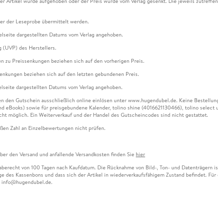
ser Artikel wurde aufgehoben oder der Preis wurde vom Verlag gesenkt. Die jeweils zutreffend
ter der Leseprobe übermittelt werden.
kelseite dargestellten Datums vom Verlag angehoben.
g (UVP) des Herstellers.
n zu Preissenkungen beziehen sich auf den vorherigen Preis.
senkungen beziehen sich auf den letzten gebundenen Preis.
kelseite dargestellten Datums vom Verlag angehoben.
n den Gutschein ausschließlich online einlösen unter www.hugendubel.de. Keine Bestellung z
und eBooks) sowie für preisgebundene Kalender, tolino shine (4016621130466), tolino selec
cht möglich. Ein Weiterverkauf und der Handel des Gutscheincodes sind nicht gestattet.
ßen Zahl an Einzelbewertungen nicht prüfen.
über den Versand und anfallende Versandkosten finden Sie
hier
gaberecht von 100 Tagen nach Kaufdatum. Die Rücknahme von Bild-, Ton- und Datenträgern ist 
e des Kassenbons und dass sich der Artikel in wiederverkaufsfähigem Zustand befindet. Für d
an info@hugendubel.de.