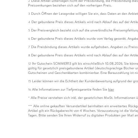
Diese Artikel unterliegen nicht der Preisbindung, die Preisbindung die
2
Preissenkungen beziehen sich auf den vorherigen Preis.
Durch Öffnen der Leseprobe willigen Sie ein, dass Daten an den Anbie
3
Der gebundene Preis dieses Artikels wird nach Ablauf des auf der Arti
4
Der Preisvergleich bezieht sich auf die unverbindliche Preisempfehlun
5
Der gebundene Preis dieses Artikels wurde vom Verlag gesenkt. Angabe
6
Die Preisbindung dieses Artikels wurde aufgehoben. Angaben zu Preis
7
Der gebundene Preis dieses Artikels wird nach Ablauf des auf der Arti
8
Ihr Gutschein SOMMER13 gilt bis einschließlich 10.08.2026. Sie könne
12
gültig für gesetzlich preisgebundene Artikel (deutschsprachige Bücher 
Gutscheinen und Geschenkkarten kombinierbar. Eine Barauszahlung ist ni
Leider können wir die Echtheit der Kundenbewertung aufgrund der gro
15
Alle Informationen zur Tiefpreisgarantie finden Sie
hier
16
Alle Preise verstehen sich inkl. der gesetzlichen MwSt. Informationen 
*
Alle online gekauften Versandartikel beinhalten ein erweitertes Rück
***
Artikel gilt ein Rückgaberecht von 4 Wochen. Voraussetzung ist die Vorlag
Tagen. Bitte senden Sie Ihren Widerruf zu digitalen Produkten per Mail 