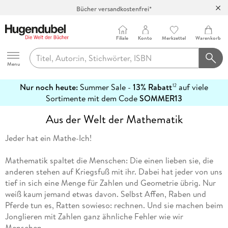
Bücher versandkostenfrei*
100 Tage Rückgaberecht***
Abholung in über 100 Filialen
Filiale
Konto
Merkzettel
Warenkorb
Hugendubel
Menu
Nur noch heute:
Summer Sale -
13% Rabatt
auf viele
12
mehr
Sortimente mit dem Code
SOMMER13
erfahren
Aus der Welt der Mathematik
Jeder hat ein Mathe-Ich!
Mathematik spaltet die Menschen: Die einen lieben sie, die
anderen stehen auf Kriegsfuß mit ihr. Dabei hat jeder von uns
tief in sich eine Menge für Zahlen und Geometrie übrig. Nur
weiß kaum jemand etwas davon. Selbst Affen, Raben und
Pferde tun es, Ratten sowieso: rechnen. Und sie machen beim
Jonglieren mit Zahlen ganz ähnliche Fehler wie wir
Menschen.