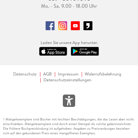
Mo. - Sa. 9.00 - 18.00 Uhr
Laden Sie unsere App herunter.
Datenschutz
AGB
Impressum
Widerrufsbelehrung
Datenschutzeinstellungen
Mängelexemplare sind Bücher mit leichten Beschädigungen, die das Lesen aber nicht
1
einschränken. Mängelexemplare sind durch einen Stempel als solche gekennzeichnet.
Die frühere Buchpreisbindung ist aufgehoben. Angaben zu Preissenkungen beziehen
sich auf den gebundenen Preis eines mangelfreien Exemplars.