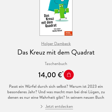
Holger Dambeck
Das Kreuz mit dem Quadrat
Taschenbuch
14,00 €
Passt ein Würfel durch sich selbst? Warum ist 2023 ein
besonderes Jahr? Und was macht man bei drei Lügen, zu
denen es nur eine Wahrheit gibt? In seinem neuen Buch
präsentiert der Wissenschaftsjournalist und Mathe-Autor
Jetzt entdecken
Holger Dambeck 100 neue Rätsel, die zum Denken und