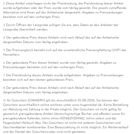
Diese Artikel unterliegen nicht der Preisbindung, die Preisbindung dieser Artikel
2
wurde aufgehoben oder der Preis wurde vom Verlag gesenkt. Die jeweils zutreffende
Alternative wird Ihnen auf der Artikelseite dargestellt. Angaben zu Preissenkungen
beziehen sich auf den vorherigen Preis.
Durch Öffnen der Leseprobe willigen Sie ein, dass Daten an den Anbieter der
3
Leseprobe übermittelt werden.
Der gebundene Preis dieses Artikels wird nach Ablauf des auf der Artikelseite
4
dargestellten Datums vom Verlag angehoben.
Der Preisvergleich bezieht sich auf die unverbindliche Preisempfehlung (UVP) des
5
Herstellers.
Der gebundene Preis dieses Artikels wurde vom Verlag gesenkt. Angaben zu
6
Preissenkungen beziehen sich auf den vorherigen Preis.
Die Preisbindung dieses Artikels wurde aufgehoben. Angaben zu Preissenkungen
7
beziehen sich auf den letzten gebundenen Preis.
Der gebundene Preis dieses Artikels wird nach Ablauf des auf der Artikelseite
8
dargestellten Datums vom Verlag angehoben.
Ihr Gutschein SOMMER13 gilt bis einschließlich 10.08.2026. Sie können den
12
Gutschein ausschließlich online einlösen unter www.hugendubel.de. Keine Bestellung
zur Abholung mit Zahlung in der Filiale möglich. Der Gutschein ist nicht gültig für
gesetzlich preisgebundene Artikel (deutschsprachige Bücher und eBooks) sowie für
preisgebundene Kalender, tolino shine (4016621130466), tolino select und das
Hugendubel Hörbuch Abo. Der Gutschein ist nicht mit anderen Gutscheinen und
Geschenkkarten kombinierbar. Eine Barauszahlung ist nicht möglich. Ein Weiterverkauf
und der Handel des Gutscheincodes sind nicht gestattet.