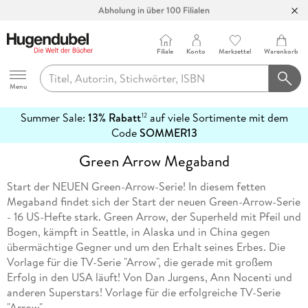
Abholung in über 100 Filialen
Filiale
Konto
Merkzettel
Warenkorb
Hugendubel
Menu
Summer Sale:
13% Rabatt
auf viele Sortimente mit dem
12
mehr
Code
SOMMER13
erfahren
Green Arrow Megaband
Start der NEUEN Green-Arrow-Serie! In diesem fetten
Megaband findet sich der Start der neuen Green-Arrow-Serie
- 16 US-Hefte stark. Green Arrow, der Superheld mit Pfeil und
Bogen, kämpft in Seattle, in Alaska und in China gegen
übermächtige Gegner und um den Erhalt seines Erbes. Die
Vorlage für die TV-Serie "Arrow", die gerade mit großem
Erfolg in den USA läuft! Von Dan Jurgens, Ann Nocenti und
anderen Superstars! Vorlage für die erfolgreiche TV-Serie
"Arrow".