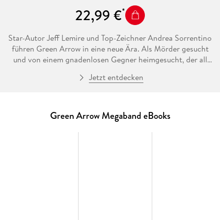
22,99 €
Star-Autor Jeff Lemire und Top-Zeichner Andrea Sorrentino
führen Green Arrow in eine neue Ära. Als Mörder gesucht
und von einem gnadenlosen Gegner heimgesucht, der all
seine Geheimnisse kennt, muss Oliver Queen erkennen, dass
Jetzt entdecken
es Probleme gibt, auf die er nicht vorbereitet ist! Das gilt
auch für die Wahrheiten über seinen Vater und seine
Bestimmung
Green Arrow Megaband eBooks