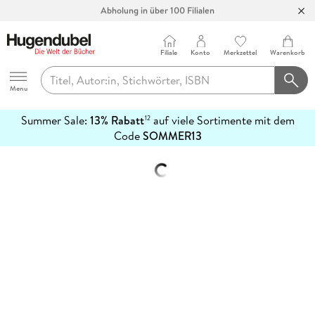
Abholung in über 100 Filialen
Filiale
Konto
Merkzettel
Warenkorb
Hugendubel
Menu
Summer Sale:
13% Rabatt
auf viele Sortimente mit dem
12
mehr
Code
SOMMER13
erfahren