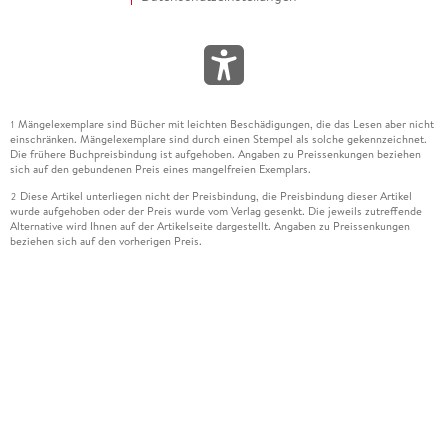
Mängelexemplare sind Bücher mit leichten Beschädigungen, die das Lesen aber nicht
1
einschränken. Mängelexemplare sind durch einen Stempel als solche gekennzeichnet.
Die frühere Buchpreisbindung ist aufgehoben. Angaben zu Preissenkungen beziehen
sich auf den gebundenen Preis eines mangelfreien Exemplars.
Diese Artikel unterliegen nicht der Preisbindung, die Preisbindung dieser Artikel
2
wurde aufgehoben oder der Preis wurde vom Verlag gesenkt. Die jeweils zutreffende
Alternative wird Ihnen auf der Artikelseite dargestellt. Angaben zu Preissenkungen
beziehen sich auf den vorherigen Preis.
Durch Öffnen der Leseprobe willigen Sie ein, dass Daten an den Anbieter der
3
Leseprobe übermittelt werden.
Der gebundene Preis dieses Artikels wird nach Ablauf des auf der Artikelseite
4
dargestellten Datums vom Verlag angehoben.
Der Preisvergleich bezieht sich auf die unverbindliche Preisempfehlung (UVP) des
5
Herstellers.
Der gebundene Preis dieses Artikels wurde vom Verlag gesenkt. Angaben zu
6
Preissenkungen beziehen sich auf den vorherigen Preis.
Die Preisbindung dieses Artikels wurde aufgehoben. Angaben zu Preissenkungen
7