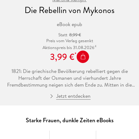
Die Rebellin von Mykonos
eBook epub
Statt
8,99 €
Preis vom Verlag gesenkt
4
Aktionspreis bis 31.08.2026
3,99 €
1821: Die griechische Bevölkerung rebelliert gegen die
Herrschaft der Osmanen und vierhundert Jahre
Fremdbestimmung neigen sich dem Ende zu. Mitten in die
Wirren des beginnenden Freiheitskampfs wird Mando
Jetzt entdecken
Mavrojenous hineingezogen, eine junge Aristokratin, die
zunächst nur gegen die Zwänge in ihrem Elternhaus
aufbegehrt. Und bald schon beweist sie sich als mutige
Kämpferin in den vordersten Reihen der Rebellen auf ihrer
Starke Frauen, dunkle Zeiten eBooks
Heimatinsel Mykonos. Sie opfert ihren Brautschatz für die
griechische Flotte und findet Anerkennung in einem von