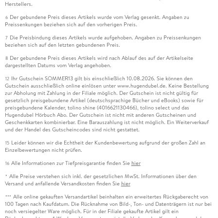
Herstellers.
Der gebundene Preis dieses Artikels wurde vom Verlag gesenkt. Angaben zu
6
Preissenkungen beziehen sich auf den vorherigen Preis.
Die Preisbindung dieses Artikels wurde aufgehoben. Angaben zu Preissenkungen
7
beziehen sich auf den letzten gebundenen Preis.
Der gebundene Preis dieses Artikels wird nach Ablauf des auf der Artikelseite
8
dargestellten Datums vom Verlag angehoben.
Ihr Gutschein SOMMER13 gilt bis einschließlich 10.08.2026. Sie können den
12
Gutschein ausschließlich online einlösen unter www.hugendubel.de. Keine Bestellung
zur Abholung mit Zahlung in der Filiale möglich. Der Gutschein ist nicht gültig für
gesetzlich preisgebundene Artikel (deutschsprachige Bücher und eBooks) sowie für
preisgebundene Kalender, tolino shine (4016621130466), tolino select und das
Hugendubel Hörbuch Abo. Der Gutschein ist nicht mit anderen Gutscheinen und
Geschenkkarten kombinierbar. Eine Barauszahlung ist nicht möglich. Ein Weiterverkauf
und der Handel des Gutscheincodes sind nicht gestattet.
Leider können wir die Echtheit der Kundenbewertung aufgrund der großen Zahl an
15
Einzelbewertungen nicht prüfen.
Alle Informationen zur Tiefpreisgarantie finden Sie
hier
16
Alle Preise verstehen sich inkl. der gesetzlichen MwSt. Informationen über den
*
Versand und anfallende Versandkosten finden Sie
hier
Alle online gekauften Versandartikel beinhalten ein erweitertes Rückgaberecht von
***
100 Tagen nach Kaufdatum. Die Rücknahme von Bild-, Ton- und Datenträgern ist nur bei
noch versiegelter Ware möglich. Für in der Filiale gekaufte Artikel gilt ein