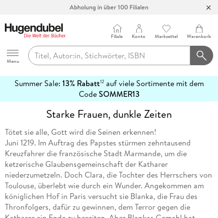
Abholung in über 100 Filialen
Filiale
Konto
Merkzettel
Warenkorb
Hugendubel
Menu
Summer Sale:
13% Rabatt
auf viele Sortimente mit dem
12
mehr
Code
SOMMER13
erfahren
Starke Frauen, dunkle Zeiten
Tötet sie alle, Gott wird die Seinen erkennen!
Juni 1219. Im Auftrag des Papstes stürmen zehntausend
Kreuzfahrer die französische Stadt Marmande, um die
ketzerische Glaubensgemeinschaft der Katharer
niederzumetzeln. Doch Clara, die Tochter des Herrschers von
Toulouse, überlebt wie durch ein Wunder. Angekommen am
königlichen Hof in Paris versucht sie Blanka, die Frau des
Thronfolgers, dafür zu gewinnen, dem Terror gegen die
Katharer ein Ende zu bereiten. Aber Blankas Gemahl hat