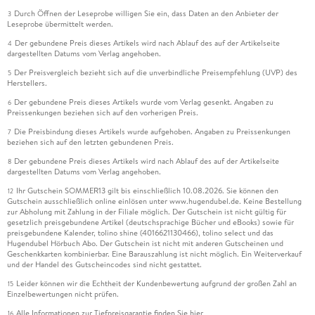
Durch Öffnen der Leseprobe willigen Sie ein, dass Daten an den Anbieter der
3
Leseprobe übermittelt werden.
Der gebundene Preis dieses Artikels wird nach Ablauf des auf der Artikelseite
4
dargestellten Datums vom Verlag angehoben.
Der Preisvergleich bezieht sich auf die unverbindliche Preisempfehlung (UVP) des
5
Herstellers.
Der gebundene Preis dieses Artikels wurde vom Verlag gesenkt. Angaben zu
6
Preissenkungen beziehen sich auf den vorherigen Preis.
Die Preisbindung dieses Artikels wurde aufgehoben. Angaben zu Preissenkungen
7
beziehen sich auf den letzten gebundenen Preis.
Der gebundene Preis dieses Artikels wird nach Ablauf des auf der Artikelseite
8
dargestellten Datums vom Verlag angehoben.
Ihr Gutschein SOMMER13 gilt bis einschließlich 10.08.2026. Sie können den
12
Gutschein ausschließlich online einlösen unter www.hugendubel.de. Keine Bestellung
zur Abholung mit Zahlung in der Filiale möglich. Der Gutschein ist nicht gültig für
gesetzlich preisgebundene Artikel (deutschsprachige Bücher und eBooks) sowie für
preisgebundene Kalender, tolino shine (4016621130466), tolino select und das
Hugendubel Hörbuch Abo. Der Gutschein ist nicht mit anderen Gutscheinen und
Geschenkkarten kombinierbar. Eine Barauszahlung ist nicht möglich. Ein Weiterverkauf
und der Handel des Gutscheincodes sind nicht gestattet.
Leider können wir die Echtheit der Kundenbewertung aufgrund der großen Zahl an
15
Einzelbewertungen nicht prüfen.
Alle Informationen zur Tiefpreisgarantie finden Sie
hier
16