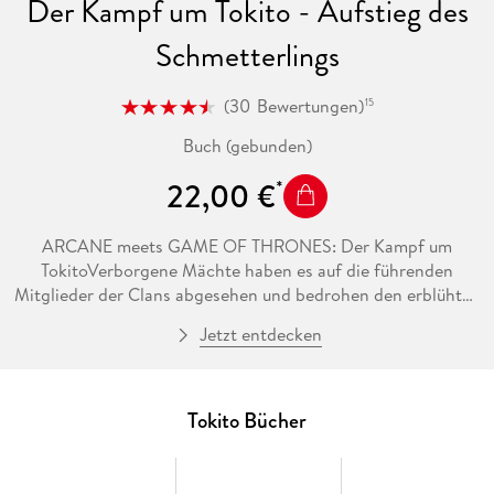
Der Kampf um Tokito - Aufstieg des
Schmetterlings
(
30
Bewertungen
)
15
Buch (gebunden)
22,00 €
ARCANE meets GAME OF THRONES: Der Kampf um
TokitoVerborgene Mächte haben es auf die führenden
Mitglieder der Clans abgesehen und bedrohen den erblühten
Frieden von Tokito. Durch eine Mordserie rücken Erin und ihr
Jetzt entdecken
Dämon erneut in den Fokus der Ermittlungen. Einmal mehr
muss die junge Rebellin sich auf den Distelkönig verlassen -
wohlwissend, dass am Ende nur einer von beiden überleben
kann. Während sie miteinander um die Kontrolle ihres
Tokito Bücher
Körpers kämpfen, ist der wahre Feind näher als gedacht. . .
Zeitgleich ist die ehrgeizige Ryanne fest entschlossen, sich
an die Spitze ihres Clans zu kämpfen. Doch der Plan geht