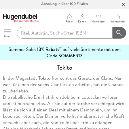
Bücher versandkostenfrei*
100 Tage Rückgaberecht***
Filiale
Konto
Merkzettel
Warenkorb
Abholung in über 100 Filialen
Hugendubel
Menu
Summer Sale:
13% Rabatt
auf viele Sortimente mit dem
12
mehr
Code
SOMMER13
erfahren
Tokito
In der Megastadt Tokito herrscht das Gesetz der Clans. Nur
wer für einen der sechs Clanfürsten arbeitet, hat die Chance
zu überleben.
Die rebellische Erin hat ihren Job beim Lotusclan verloren
und ist nun schutzlos. Als sie auf der Straße verschleppt wird,
lässt sie sich auf einen Deal mit einem Dämon ein, um ihr
Leben zu retten. Der Dämon verleiht ihr übernatürliche Kraft,
versucht aber auch, die Kontrolle über Erin zu erlangen.
Als eine Mordserie Tokito erschüttert und Erins beste