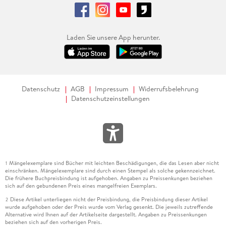
Laden Sie unsere App herunter.
Datenschutz
AGB
Impressum
Widerrufsbelehrung
Datenschutzeinstellungen
Mängelexemplare sind Bücher mit leichten Beschädigungen, die das Lesen aber nicht
1
einschränken. Mängelexemplare sind durch einen Stempel als solche gekennzeichnet.
Die frühere Buchpreisbindung ist aufgehoben. Angaben zu Preissenkungen beziehen
sich auf den gebundenen Preis eines mangelfreien Exemplars.
Diese Artikel unterliegen nicht der Preisbindung, die Preisbindung dieser Artikel
2
wurde aufgehoben oder der Preis wurde vom Verlag gesenkt. Die jeweils zutreffende
Alternative wird Ihnen auf der Artikelseite dargestellt. Angaben zu Preissenkungen
beziehen sich auf den vorherigen Preis.