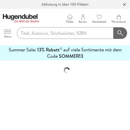
Abholung in über 100 Filialen
Filiale
Konto
Merkzettel
Warenkorb
Hugendubel
Menu
Summer Sale:
13% Rabatt
auf viele Sortimente mit dem
12
mehr
Code
SOMMER13
erfahren