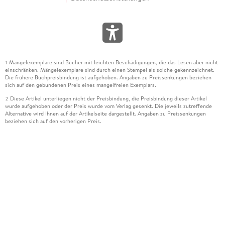
Mängelexemplare sind Bücher mit leichten Beschädigungen, die das Lesen aber nicht
1
einschränken. Mängelexemplare sind durch einen Stempel als solche gekennzeichnet.
Die frühere Buchpreisbindung ist aufgehoben. Angaben zu Preissenkungen beziehen
sich auf den gebundenen Preis eines mangelfreien Exemplars.
Diese Artikel unterliegen nicht der Preisbindung, die Preisbindung dieser Artikel
2
wurde aufgehoben oder der Preis wurde vom Verlag gesenkt. Die jeweils zutreffende
Alternative wird Ihnen auf der Artikelseite dargestellt. Angaben zu Preissenkungen
beziehen sich auf den vorherigen Preis.
Durch Öffnen der Leseprobe willigen Sie ein, dass Daten an den Anbieter der
3
Leseprobe übermittelt werden.
Der gebundene Preis dieses Artikels wird nach Ablauf des auf der Artikelseite
4
dargestellten Datums vom Verlag angehoben.
Der Preisvergleich bezieht sich auf die unverbindliche Preisempfehlung (UVP) des
5
Herstellers.
Der gebundene Preis dieses Artikels wurde vom Verlag gesenkt. Angaben zu
6
Preissenkungen beziehen sich auf den vorherigen Preis.
Die Preisbindung dieses Artikels wurde aufgehoben. Angaben zu Preissenkungen
7