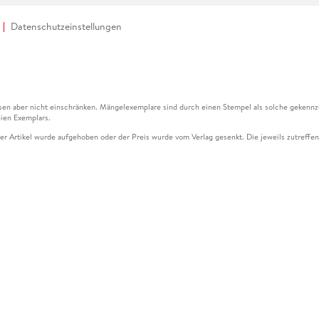
Datenschutzeinstellungen
en aber nicht einschränken. Mängelexemplare sind durch einen Stempel als solche gekennz
ien Exemplars.
ser Artikel wurde aufgehoben oder der Preis wurde vom Verlag gesenkt. Die jeweils zutreffend
ter der Leseprobe übermittelt werden.
kelseite dargestellten Datums vom Verlag angehoben.
g (UVP) des Herstellers.
n zu Preissenkungen beziehen sich auf den vorherigen Preis.
senkungen beziehen sich auf den letzten gebundenen Preis.
kelseite dargestellten Datums vom Verlag angehoben.
n den Gutschein ausschließlich online einlösen unter www.hugendubel.de. Keine Bestellung z
und eBooks) sowie für preisgebundene Kalender, tolino shine (4016621130466), tolino selec
cht möglich. Ein Weiterverkauf und der Handel des Gutscheincodes sind nicht gestattet.