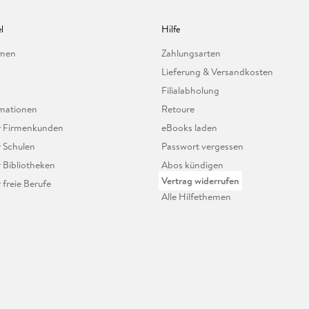
l
Hilfe
hmen
Zahlungsarten
Lieferung & Versandkosten
Filialabholung
mationen
Retoure
ür Firmenkunden
eBooks laden
r Schulen
Passwort vergessen
r Bibliotheken
Abos kündigen
Vertrag widerrufen
r freie Berufe
Alle Hilfethemen