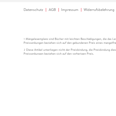
Datenschutz
AGB
Impressum
Widerrufsbelehrung
Mängelexemplare sind Bücher mit leichten Beschädigungen, die das Les
1
Preissenkungen beziehen sich auf den gebundenen Preis eines mangelfre
Diese Artikel unterliegen nicht der Preisbindung, die Preisbindung die
2
Preissenkungen beziehen sich auf den vorherigen Preis.
Durch Öffnen der Leseprobe willigen Sie ein, dass Daten an den Anbie
3
Der gebundene Preis dieses Artikels wird nach Ablauf des auf der Arti
4
Der Preisvergleich bezieht sich auf die unverbindliche Preisempfehlun
5
Der gebundene Preis dieses Artikels wurde vom Verlag gesenkt. Angabe
6
Die Preisbindung dieses Artikels wurde aufgehoben. Angaben zu Preis
7
Der gebundene Preis dieses Artikels wird nach Ablauf des auf der Arti
8
Ihr Gutschein SOMMER13 gilt bis einschließlich 10.08.2026. Sie könne
12
gültig für gesetzlich preisgebundene Artikel (deutschsprachige Bücher 
Gutscheinen und Geschenkkarten kombinierbar. Eine Barauszahlung ist ni