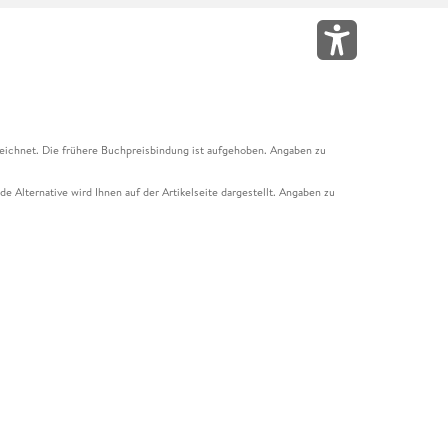
eichnet. Die frühere Buchpreisbindung ist aufgehoben. Angaben zu
e Alternative wird Ihnen auf der Artikelseite dargestellt. Angaben zu
ur Abholung mit Zahlung in der Filiale möglich. Der Gutschein ist nicht
t und das Hugendubel Hörbuch Abo. Der Gutschein ist nicht mit anderen