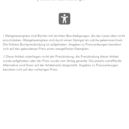
Mängelexemplare sind Bücher mit leichten Beschädigungen, die das Lesen aber nicht
1
einschränken. Mängelexemplare sind durch einen Stempel als solche gekennzeichnet.
Die frühere Buchpreisbindung ist aufgehoben. Angaben zu Preissenkungen beziehen
sich auf den gebundenen Preis eines mangelfreien Exemplars.
Diese Artikel unterliegen nicht der Preisbindung, die Preisbindung dieser Artikel
2
wurde aufgehoben oder der Preis wurde vom Verlag gesenkt. Die jeweils zutreffende
Alternative wird Ihnen auf der Artikelseite dargestellt. Angaben zu Preissenkungen
beziehen sich auf den vorherigen Preis.
Durch Öffnen der Leseprobe willigen Sie ein, dass Daten an den Anbieter der
3
Leseprobe übermittelt werden.
Der gebundene Preis dieses Artikels wird nach Ablauf des auf der Artikelseite
4
dargestellten Datums vom Verlag angehoben.
Der Preisvergleich bezieht sich auf die unverbindliche Preisempfehlung (UVP) des
5
Herstellers.
Der gebundene Preis dieses Artikels wurde vom Verlag gesenkt. Angaben zu
6
Preissenkungen beziehen sich auf den vorherigen Preis.
Die Preisbindung dieses Artikels wurde aufgehoben. Angaben zu Preissenkungen
7