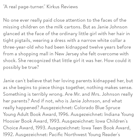
"A real page-turner." Kirkus Reviews
No one ever really paid close attention to the faces of the
missing children on the milk cartons. But as Janie Johnson
glanced at the face of the ordinary little girl with her hair in
tight pigtails, wearing a dress with a narrow white collar a
three-year-old who had been kidnapped twelve years before
from a shopping mall in New Jersey she felt overcome with
shock. She recognized that little girl it was her. How could it
possibly be true?
Janie can't believe that her loving parents kidnapped her, but
as she begins to piece things together, nothing makes sense.
Something is terribly wrong. Are Mr. and Mrs. Johnson really
her parents? And if not, who is Janie Johnson, and what
really happened? Ausgezeichnet: Colorado Blue Spruce
Young Adult Book Award, 1996. Ausgezeichnet: Indiana Young
Hoosier Book Award, 1993. Ausgezeichnet: Iowa Children's
Choice Award, 1993. Ausgezeichnet: Iowa Teen Book Award,
1992. Ausgezeichnet: Pacific Northwest Young Reader's