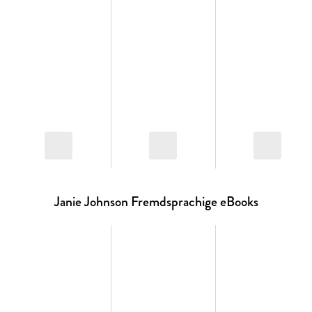
price for Janie?
Continue the unforgettable JANIE series from bestselling
author Caroline B. Cooney.
Janie Johnson Fremdsprachige eBooks