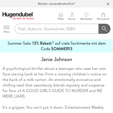
Bücher versandkostenfrei*
100 Tage Rückgaberecht***
Abholung in über 100 Filialen
Filiale
Konto
Merkzettel
Warenkorb
Hugendubel
Menu
Summer Sale:
13% Rabatt
auf viele Sortimente mit dem
12
mehr
Code
SOMMER13
erfahren
Janie Johnson
A psychological thriller about a teenager who sees her own
face staring back at her from a missing children's notice on
the back of a milk carton. An emotionally evocative and
chilling read that seamlessly blends mystery and suspense
for fans of A GOOD GIRL'S GUIDE TO MURDER and WE
WERE LIARS.
It's a gripper. You can't put it down. Entertainment Weekly