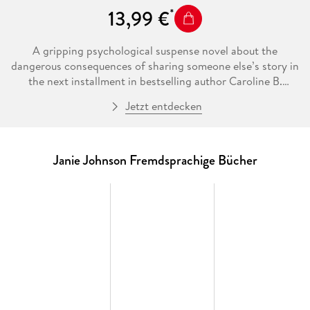
13,99 €
A gripping psychological suspense novel about the
dangerous consequences of sharing someone else’s story in
the next installment in bestselling author Caroline B.
Cooney’s iconic JANIE series.
Jetzt entdecken
The kidnapping is long past but for Janie Johnson, life will
never truly go back to normal. Caught between the family
who raised her and the family she was stolen from, Janie is
Janie Johnson Fremdsprachige Bücher
still struggling to figure out where she belongs. The one
thing keeping her grounded is her relationship with Reeve,
the boyfriend who stood beside her through everything.
But Reeve is away at college, navigating a world that feels
harder than either of them expected. When Reeve lands a
late-night spot at the campus radio station, he discovers the
perfect story to captivate listeners: Janie’s. Reeve is so sure
that Janie will never find out what's making his broadcast
such a hit that he doesn't stop himself. What will be the