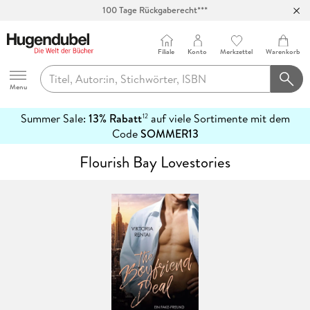
100 Tage Rückgaberecht***
Abholung in über 100 Filialen
Filiale
Konto
Merkzettel
Warenkorb
Hugendubel
Menu
Summer Sale:
13% Rabatt
auf viele Sortimente mit dem
12
mehr
Code
SOMMER13
erfahren
Flourish Bay Lovestories