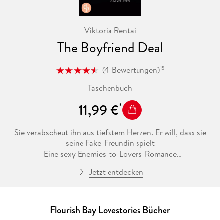
Viktoria Rentai
The Boyfriend Deal
(
4
Bewertungen
)
15
Taschenbuch
11,99 €
Sie verabscheut ihn aus tiefstem Herzen. Er will, dass sie
seine Fake-Freundin spielt
Eine sexy Enemies-to-Lovers-Romance
Nachdem Jenna von Flourish Bay nach New York City zieht,
Jetzt entdecken
um ihr erstes eigenes Café zu eröffnen, versinkt sie im
absoluten Chaos: Die Eröffnungswoche läuft nicht wie
geplant und dann taucht auch noch der schlimmste Bully aus
Highschool-Tagen auf und geht ihr auf die Nerven. Zu allem
Flourish Bay Lovestories Bücher
Überfluss bittet Damon Tanner – mittlerweile erfolgreicher