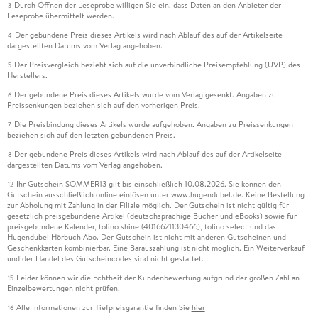
Durch Öffnen der Leseprobe willigen Sie ein, dass Daten an den Anbieter der
3
Leseprobe übermittelt werden.
Der gebundene Preis dieses Artikels wird nach Ablauf des auf der Artikelseite
4
dargestellten Datums vom Verlag angehoben.
Der Preisvergleich bezieht sich auf die unverbindliche Preisempfehlung (UVP) des
5
Herstellers.
Der gebundene Preis dieses Artikels wurde vom Verlag gesenkt. Angaben zu
6
Preissenkungen beziehen sich auf den vorherigen Preis.
Die Preisbindung dieses Artikels wurde aufgehoben. Angaben zu Preissenkungen
7
beziehen sich auf den letzten gebundenen Preis.
Der gebundene Preis dieses Artikels wird nach Ablauf des auf der Artikelseite
8
dargestellten Datums vom Verlag angehoben.
Ihr Gutschein SOMMER13 gilt bis einschließlich 10.08.2026. Sie können den
12
Gutschein ausschließlich online einlösen unter www.hugendubel.de. Keine Bestellung
zur Abholung mit Zahlung in der Filiale möglich. Der Gutschein ist nicht gültig für
gesetzlich preisgebundene Artikel (deutschsprachige Bücher und eBooks) sowie für
preisgebundene Kalender, tolino shine (4016621130466), tolino select und das
Hugendubel Hörbuch Abo. Der Gutschein ist nicht mit anderen Gutscheinen und
Geschenkkarten kombinierbar. Eine Barauszahlung ist nicht möglich. Ein Weiterverkauf
und der Handel des Gutscheincodes sind nicht gestattet.
Leider können wir die Echtheit der Kundenbewertung aufgrund der großen Zahl an
15
Einzelbewertungen nicht prüfen.
Alle Informationen zur Tiefpreisgarantie finden Sie
hier
16