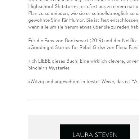
Leseempfehlung
eBook Abonnement
Postkarten
Westerman
Kinder- &
Kugelschr
Highschool-Shitstorms, es ufert aus zu einem nati
Hörbuchsprecher
Günstige Spielwaren
Wochenkalender
Kinderbü
Romane
Geräte im
Puzzles &
Schule & 
Plan zu schmieden, wie sie es schnellstmöglich scha
Buchtrends auf Social Media
eBooks verschenken
Klett Lern
Krimis & T
Buchkalender
Kochen &
Sachbüch
Sprachka
gewohnte Sinn für Humor. Sie ist fest entschlossen,
büchermenschen
Duden Sh
Romane
wenn alle um sie herum etwas über sie zu reden hab
Krimis & T
Top Autor:innen
Hörspiele
Manga
Für die Fans von Booksmart (2019) und der Netflix
Top Serien
Hörbuchs
»Goodnight Stories for Rebel Girls« von Elena Favil
Gebrauchtbuch
»Ich LIEBE dieses Buch! Eine wirklich clevere, unv
Sinclair's Mysteries
»Witzig und ungeschönt in bester Weise, das ist YA-