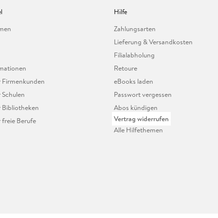
l
Hilfe
hmen
Zahlungsarten
Lieferung & Versandkosten
Filialabholung
mationen
Retoure
ür Firmenkunden
eBooks laden
r Schulen
Passwort vergessen
r Bibliotheken
Abos kündigen
Vertrag widerrufen
r freie Berufe
Alle Hilfethemen