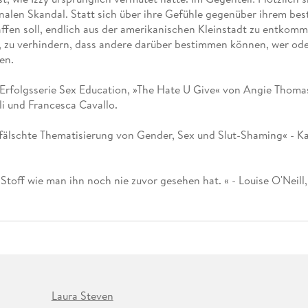
Fremdsprachige Bücher
n Lernhilfen
 Jugendbücher
eiber
Hörbuch Downloads im Bundle
onalen Skandal. Statt sich über ihre Gefühle gegenüber ihrem b
cher
 Vergleich
 Puzzlezubehör
Lernen
New Adult
STABILO
Taschenbücher
ffen soll, endlich aus der amerikanischen Kleinstadt zu entkomme
hilfen
hriller
 Backen
er
lender
Ratgeber
 zu verhindern, dass andere darüber bestimmen können, wer oder w
op
en.
hriller
Romance
Sachbücher
-Erfolgsserie Sex Education, »The Hate U Give« von Angie Thomas
precher:innen
Science Fiction
li und Francesca Cavallo.
Fremdsprachige Bücher
erfälschte Thematisierung von Gender, Sex und Slut-Shaming« - K
Stoff wie man ihn noch nie zuvor gesehen hat. « - Louise O'Neill,
Laura Steven