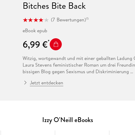
Bitches Bite Back
(
7
Bewertungen
)
15
eBook epub
6,99 €
Witzig, wortgewandt und mit einer geballten Ladung 
Laura Stevens feministischer Roman um drei Freundin
bissigen Blog gegen Sexismus und Diskriminierung
Seit Izzy O'Neil sich erfolgreich gegen einen sexistis
Jetzt entdecken
für die 18-Jährige. Mit ihren besten Freundinnen Ajita
Lieblings-Diner, um die Themen für ihren gemeinsam
es um Nachos, Flachwitze und Feminismus geht, sind 
Dank ihrer frechen und treffsicheren Beiträge gegen s
davor, die 10k-Follower-Grenze zu knacken - das ist to
Gleichbehandlung für Frauen endgültig etwas zu änder
Izzy O'Neill eBooks
öffentlichkeitswirksame Demo. Dass sie das beschaul
aufmischen, kann den Freundinnen nur recht sein!