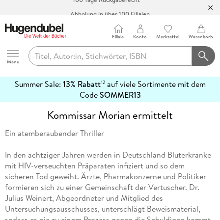
Abholung in über 100 Filialen
Filiale
Konto
Merkzettel
Warenkorb
Hugendubel
Menu
Summer Sale:
13% Rabatt
auf viele Sortimente mit dem
12
mehr
Code
SOMMER13
erfahren
Kommissar Morian ermittelt
Ein atemberaubender Thriller
In den achtziger Jahren werden in Deutschland Bluterkranke
mit HIV-verseuchten Präparaten infiziert und so dem
sicheren Tod geweiht. Ärzte, Pharmakonzerne und Politiker
formieren sich zu einer Gemeinschaft der Vertuscher. Dr.
Julius Weinert, Abgeordneter und Mitglied des
Untersuchungsausschusses, unterschlägt Beweismaterial,
sodass es nie zu einem Prozess gegen die Schuldigen kommt.