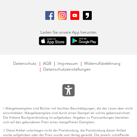
Laden Sie unsere App herunter.
Datenschutz
AGB
Impressum
Widerrufsbelehrung
Datenschutzeinstellungen
Mängelexemplare sind Bücher mit leichten Beschädigungen, die das Lesen aber nicht
1
einschränken. Mängelexemplare sind durch einen Stempel als solche gekennzeichnet.
Die frühere Buchpreisbindung ist aufgehoben. Angaben zu Preissenkungen beziehen
sich auf den gebundenen Preis eines mangelfreien Exemplars.
Diese Artikel unterliegen nicht der Preisbindung, die Preisbindung dieser Artikel
2
wurde aufgehoben oder der Preis wurde vom Verlag gesenkt. Die jeweils zutreffende