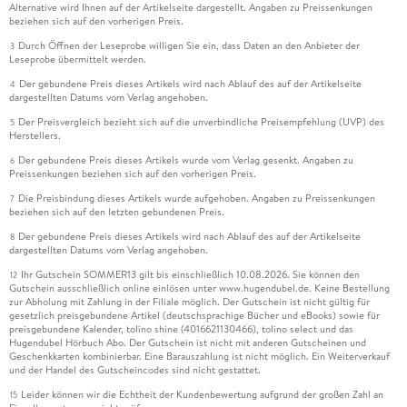
Alternative wird Ihnen auf der Artikelseite dargestellt. Angaben zu Preissenkungen
beziehen sich auf den vorherigen Preis.
Durch Öffnen der Leseprobe willigen Sie ein, dass Daten an den Anbieter der
3
Leseprobe übermittelt werden.
Der gebundene Preis dieses Artikels wird nach Ablauf des auf der Artikelseite
4
dargestellten Datums vom Verlag angehoben.
Der Preisvergleich bezieht sich auf die unverbindliche Preisempfehlung (UVP) des
5
Herstellers.
Der gebundene Preis dieses Artikels wurde vom Verlag gesenkt. Angaben zu
6
Preissenkungen beziehen sich auf den vorherigen Preis.
Die Preisbindung dieses Artikels wurde aufgehoben. Angaben zu Preissenkungen
7
beziehen sich auf den letzten gebundenen Preis.
Der gebundene Preis dieses Artikels wird nach Ablauf des auf der Artikelseite
8
dargestellten Datums vom Verlag angehoben.
Ihr Gutschein SOMMER13 gilt bis einschließlich 10.08.2026. Sie können den
12
Gutschein ausschließlich online einlösen unter www.hugendubel.de. Keine Bestellung
zur Abholung mit Zahlung in der Filiale möglich. Der Gutschein ist nicht gültig für
gesetzlich preisgebundene Artikel (deutschsprachige Bücher und eBooks) sowie für
preisgebundene Kalender, tolino shine (4016621130466), tolino select und das
Hugendubel Hörbuch Abo. Der Gutschein ist nicht mit anderen Gutscheinen und
Geschenkkarten kombinierbar. Eine Barauszahlung ist nicht möglich. Ein Weiterverkauf
und der Handel des Gutscheincodes sind nicht gestattet.
Leider können wir die Echtheit der Kundenbewertung aufgrund der großen Zahl an
15