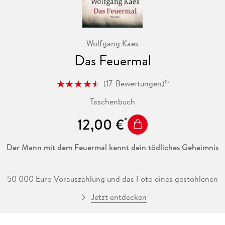
Wolfgang Kaes
Das Feuermal
(
17
Bewertungen
)
15
Taschenbuch
12,00 €
Der Mann mit dem Feuermal kennt dein tödliches Geheimnis
50 000 Euro Vorauszahlung und das Foto eines gestohlenen
Gemäldes stecken in dem Umschlag. Max Maifeld soll das
Jetzt entdecken
Bild aufspüren und seinem rechtmäßigen Eigentümer
zurückbringen. Er nimmt den Auftrag an und stößt bei seiner
Recherche nichts ahnend auf das dunkle Geheimnis seiner