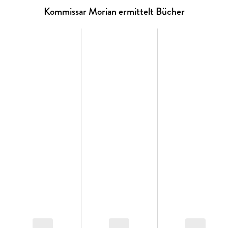
eigenen Familie. Maifeld begreift zu spät, dass der Mann mit
Kommissar Morian ermittelt Bücher
dem Feuermal ihn als Schachfigur in seinem perfiden
Rachefeldzug eingeplant hat. Schon zwei Menschen sind auf
grausame Weise umgebracht worden, und das ist erst der
Anfang . . .
"Ein neuer deutscher Thriller-Autor der Premium-Klasse."
(Kölner Stadt-Anzeiger)